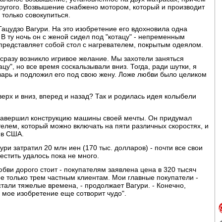
ругого. Возвышение снабжено мотором, который и производит
 только совокупиться.
ацудзо Вагури. На это изобретение его вдохновила одна
В ту ночь он с женой сидел под "котацу" - непременным
представляет собой стол с нагревателем, покрытым одеялом.
я сразу возникло игривое желание. Мы захотели заняться
цу", но все время соскальзывали вниз. Тогда, ради шутки, я
арь и подложил его под свою жену. Ложе любви было целиком
вверх и вниз, вперед и назад? Так и родилась идея колыбели
 завершил конструкцию машины своей мечты. Он придумал
лем, который можно включать на пяти различных скоростях, и
 в США.
ури затратил 20 млн иен (170 тыс. долларов) - почти все свои
естить удалось пока не много.
юбви дорого стоит - покупателям заявлена цена в 320 тысяч
ее только трем частным клиентам. Мои главные покупатели -
стали тяжелые времена, - продолжает Вагури. - Конечно,
о мое изобретение еще сотворит чудо".