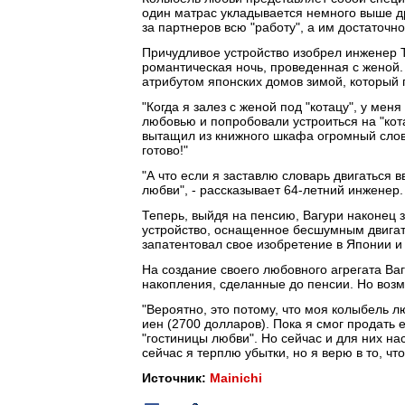
один матрас укладывается немного выше д
за партнеров всю "работу", а им достаточно
Причудливое устройство изобрел инженер Т
романтическая ночь, проведенная с женой. 
атрибутом японских домов зимой, который 
"Когда я залез с женой под "котацу", у мен
любовью и попробовали устроиться на "кота
вытащил из книжного шкафа огромный слов
готово!"
"А что если я заставлю словарь двигаться 
любви", - рассказывает 64-летний инженер.
Теперь, выйдя на пенсию, Вагури наконец
устройство, оснащенное бесшумным двигате
запатентовал свое изобретение в Японии и
На создание своего любовного агрегата Ваг
накопления, сделанные до пенсии. Но возм
"Вероятно, это потому, что моя колыбель л
иен (2700 долларов). Пока я смог продать 
"гостиницы любви". Но сейчас и для них на
сейчас я терплю убытки, но я верю в то, чт
Источник:
Mainichi