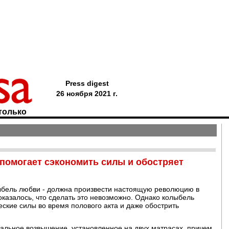
Press digest
26 ноября 2021 г.
только
помогает сэкономить силы и обостряет
лыбель любви - должна произвести настоящую революцию в
оказалось, что сделать это невозможно. Однако колыбель
ские силы во время полового акта и даже обострить
альное возвышение, установленное на двух матрасах, причем