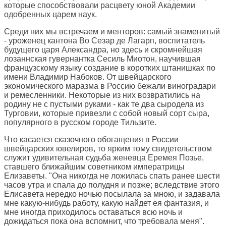
которые способствовали расцвету юной Академии
одобренных царем наук.
Среди них мы встречаем и менторов: самый знаменитый
- уроженец кантона Во Сезар де Лагарп, воспитатель
будущего царя Александра, но здесь и скромнейшая
лозаннская гувернантка Сесиль Миотон, научившая
французскому языку создание в коротких штанишках по
имени Владимир Набоков. От швейцарского
экономического маразма в Россию бежали виноградари
и ремесленники. Некоторые из них возвратились на
родину не с пустыми руками - как те два сыродела из
Турговии, которые привезли с собой новый сорт сыра,
популярного в русском городе Тильзите.
Что касается сказочного обогащения в России
швейцарских ювелиров, то ярким тому свидетельством
служит удивительная судьба женевца Еремея Позье,
ставшего ближайшим советником императрицы
Елизаветы. "Она никогда не ложилась спать ранее шести
часов утра и спала до полудня и позже; вследствие этого
Елисавета нередко ночью посылала за мною, и задавала
мне какую-нибудь работу, какую найдет ея фантазия, и
мне иногда приходилось оставаться всю ночь и
дожидаться пока она вспомнит, что требовала меня".