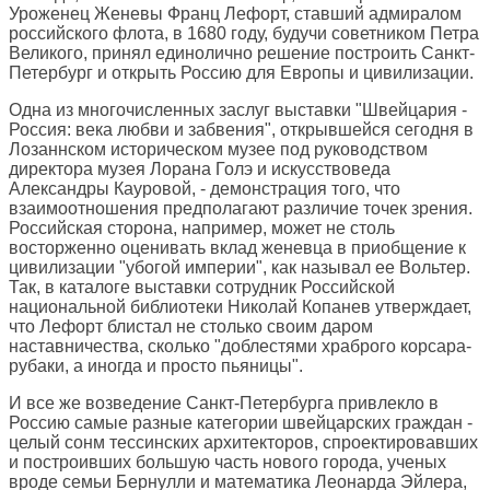
Уроженец Женевы Франц Лефорт, ставший адмиралом
российского флота, в 1680 году, будучи советником Петра
Великого, принял единолично решение построить Санкт-
Петербург и открыть Россию для Европы и цивилизации.
Одна из многочисленных заслуг выставки "Швейцария -
Россия: века любви и забвения", открывшейся сегодня в
Лозаннском историческом музее под руководством
директора музея Лорана Голэ и искусствоведа
Александры Кауровой, - демонстрация того, что
взаимоотношения предполагают различие точек зрения.
Российская сторона, например, может не столь
восторженно оценивать вклад женевца в приобщение к
цивилизации "убогой империи", как называл ее Вольтер.
Так, в каталоге выставки сотрудник Российской
национальной библиотеки Николай Копанев утверждает,
что Лефорт блистал не столько своим даром
наставничества, сколько "доблестями храброго корсара-
рубаки, а иногда и просто пьяницы".
И все же возведение Санкт-Петербурга привлекло в
Россию самые разные категории швейцарских граждан -
целый сонм тессинских архитекторов, спроектировавших
и построивших большую часть нового города, ученых
вроде семьи Бернулли и математика Леонарда Эйлера,