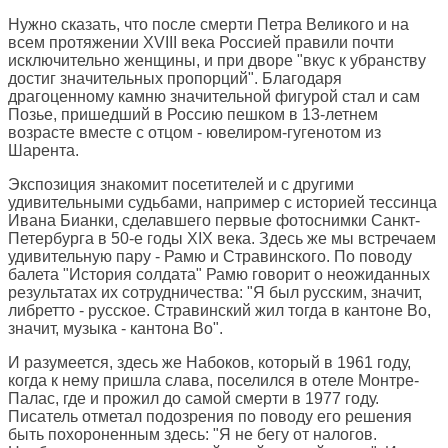
Нужно сказать, что после смерти Петра Великого и на
всем протяжении XVIII века Россией правили почти
исключительно женщины, и при дворе "вкус к убранству
достиг значительных пропорций". Благодаря
драгоценному камню значительной фигурой стал и сам
Позье, пришедший в Россию пешком в 13-летнем
возрасте вместе с отцом - ювелиром-гугенотом из
Шарента.
Экспозиция знакомит посетителей и с другими
удивительными судьбами, например с историей тессинца
Ивана Бианки, сделавшего первые фотоснимки Санкт-
Петербурга в 50-е годы XIX века. Здесь же мы встречаем
удивительную пару - Рамю и Стравинского. По поводу
балета "История солдата" Рамю говорит о неожиданных
результатах их сотрудничества: "Я был русским, значит,
либретто - русское. Стравинский жил тогда в кантоне Во,
значит, музыка - кантона Во".
И разумеется, здесь же Набоков, который в 1961 году,
когда к нему пришла слава, поселился в отеле Монтре-
Палас, где и прожил до самой смерти в 1977 году.
Писатель отметал подозрения по поводу его решения
быть похороненным здесь: "Я не бегу от налогов.