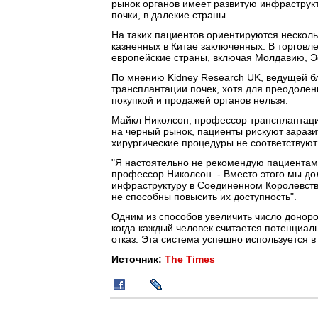
рынок органов имеет развитую инфраструкт
почки, в далекие страны.
На таких пациентов ориентируются нескольк
казненных в Китае заключенных. В торговл
европейские страны, включая Молдавию, Э
По мнению Kidney Research UK, ведущей 
трансплантации почек, хотя для преодоле
покупкой и продажей органов нельзя.
Майкл Николсон, профессор трансплантацио
на черный рынок, пациенты рискуют заразит
хирургические процедуры не соответствуют
"Я настоятельно не рекомендую пациентам 
профессор Николсон. - Вместо этого мы д
инфраструктуру в Соединенном Королевстве
не способны повысить их доступность".
Одним из способов увеличить число доноро
когда каждый человек считается потенциа
отказ. Эта система успешно используется в 
Источник:
The Times