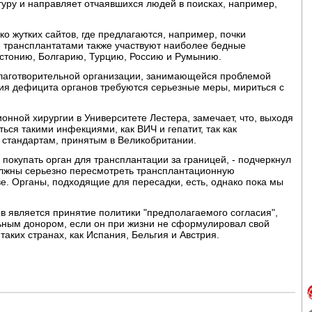
уру и направляет отчаявшихся людей в поисках, например,
о жутких сайтов, где предлагаются, например, почки
е трансплантатами также участвуют наиболее бедные
стонию, Болгарию, Турцию, Россию и Румынию.
благотворительной организации, занимающейся проблемой
ния дефицита органов требуются серьезные меры, мириться с
нной хирургии в Университете Лестера, замечает, что, выходя
ься такими инфекциями, как ВИЧ и гепатит, так как
 стандартам, принятым в Великобритании.
покупать орган для трансплантации за границей, - подчеркнул
олжны серьезно пересмотреть трансплантационную
. Органы, подходящие для пересадки, есть, однако пока мы
в является принятие политики "предполагаемого согласия",
льным донором, если он при жизни не сформулировал свой
таких странах, как Испания, Бельгия и Австрия.