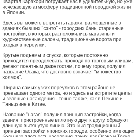
Квартал Карахори погружает нас в удивительную, но уже
исчезающую атмосферу традиционной городской жизни
в Японии.
Здесь вы можете встретить гаражи, размещенные в
зданиях бывших "сэнто" - городских бань, старинные
постройки, в которых расположились магазины и
художественные салоны, традиционные ворота при
входах в переулки.
Крутые подъемы и спуски, которые постоянно
приходится преодолевать, проходя по торговым улицам,
делают понятным даже гостям, почему город получил
название Осака, что дословно означает "множество
холмов".
Ширина самых узких переулков в этом районе не
превышает одного метра, но и здесь вы встретите цветы
и зеленые насаждения - точно так же, как в Пекине и
Tяньцзине в Китае.
Название "нагая" получил принцип застройки, когда
здания, пристроенные вплотную друг к другу, образуют
длинную вытянутую линию. Это был традиционный
принцип застройки японских городов, особенно имеющих
большую плотность населения, таких, как Осака и Токио.