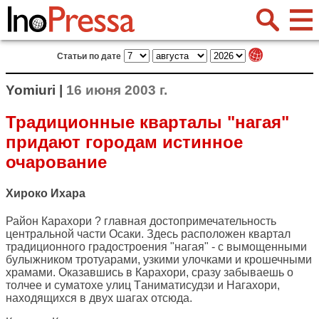
Статьи по дате
Yomiuri |
16 июня 2003 г.
Традиционные кварталы "нагая"
придают городам истинное
очарование
Хироко Ихара
Район Карахори ? главная достопримечательность
центральной части Осаки. Здесь расположен квартал
традиционного градостроения "нагая" - c вымощенными
булыжником тротуарами, узкими улочками и крошечными
храмами. Оказавшись в Карахори, сразу забываешь о
толчее и суматохе улиц Tаниматисудзи и Нагахори,
находящихся в двух шагах отсюда.