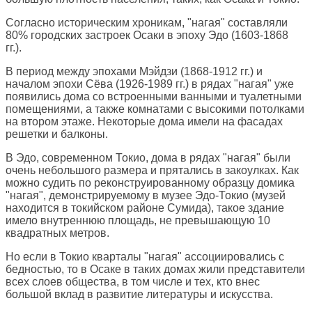
Согласно историческим хроникам, "нагая" составляли
80% городских застроек Осаки в эпоху Эдо (1603-1868
гг.).
В период между эпохами Mэйдзи (1868-1912 гг.) и
началом эпохи Сёва (1926-1989 гг.) в рядах "нагая" уже
появились дома со встроенными ванными и туалетными
помещениями, а также комнатами с высокими потолками
на втором этаже. Некоторые дома имели на фасадах
решетки и балконы.
В Эдо, современном Токио, дома в рядах "нагая" были
очень небольшого размера и прятались в закоулках. Как
можно судить по реконструированному образцу домика
"нагая", демонстрируемому в музее Эдо-Токио (музей
находится в токийском районе Сумида), такое здание
имело внутреннюю площадь, не превышающую 10
квадратных метров.
Но если в Токио кварталы "нагая" ассоциировались с
бедностью, то в Осаке в таких домах жили представители
всех слоев общества, в том числе и тех, кто внес
большой вклад в развитие литературы и искусства.