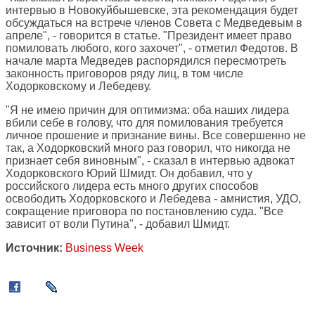
интервью в Новокуйбышевске, эта рекомендация будет
обсуждаться на встрече членов Совета с Медведевым в
апреле", - говорится в статье. "Президент имеет право
помиловать любого, кого захочет", - отметил Федотов. В
начале марта Медведев распорядился пересмотреть
законность приговоров ряду лиц, в том числе
Ходорковскому и Лебедеву.
"Я не имею причин для оптимизма: оба наших лидера
вбили себе в голову, что для помилования требуется
личное прошение и признание вины. Все совершенно не
так, а Ходорковский много раз говорил, что никогда не
признает себя виновным", - сказал в интервью адвокат
Ходорковского Юрий Шмидт. Он добавил, что у
российского лидера есть много других способов
освободить Ходорковского и Лебедева - амнистия, УДО,
сокращение приговора по постановлению суда. "Все
зависит от воли Путина", - добавил Шмидт.
Источник:
Business Week