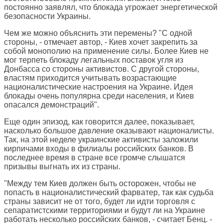
постоянно заявлял, что блокада угрожает энергетической
безопасности Украины.
Чем же можно объяснить эти перемены? "С одной
стороны, - отмечает автор, - Киев хочет закрепить за
собой монополию на применение силы. Более Киев не
мог терпеть блокаду легальных поставок угля из
Донбасса со стороны активистов. С другой стороны,
властям приходится учитывать возрастающие
националистические настроения на Украине. Идея
блокады очень популярна среди населения, и Киев
опасался демонстраций".
Еще один эпизод, как говорится далее, показывает,
насколько большое давление оказывают националисты.
Так, на этой неделе украинские активисты заложили
кирпичами входы в филиалы российских банков. В
последнее время в стране все громче слышатся
призывы выгнать их из страны.
"Между тем Киев должен быть осторожен, чтобы не
попасть в националистический фарватер, так как судьба
страны зависит не от того, будет ли идти торговля с
сепаратистскими территориями и будут ли на Украине
работать несколько российских банков, - считает Бенц. -