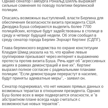
Однако сенатор Гамбурга Рональд Шилль выражает
сильные сомнения по поводу политики берлинской
полиции.
Опасаясь возможных выступлений, власти Берлина для
обеспечения безопасности визита президента США
Джорджа Буша собираются выделить более 7700
полицейских, которые будут задействованы в столице в
среду и четверг будущей недели. Об этом сообщил в
среду сенатор города Берлин Эхрхарт Кертинг (СДПГ).
Глава берлинского ведомства по охране конституции
Клаудия Шмид указала на то, что крайне левые
группировки призывают через интернет к выражению
протеста против визита Буша. Речь идет об "агрессивных
акциях в рамках демонстраций и вне их". Кертинг
выразил полное согласие с радикальными планами
полиции: "Если демонстрации перерастут в насилие,
будут приняты адекватные меры", - заявил он.
Сенатор подчеркивал, что нет никаких прямых данных о
возможных терактах в отношении президента. Однако
Буш более всех в мире подвергается опасности, и "в
абстрактном плане всегда надо считаться с
возможностью новых терактов".