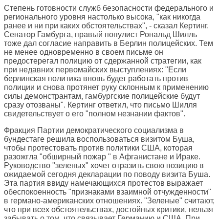
Степень готовности служб безопасности федерального и
регионального уровня настолько высока, "как никогда
ранее и ни при каких обстоятельствах", - сказал Кертинг.
Сенатор Гамбурга, правый популист Рональд Шилль
тоже дал согласие направить в Берлин полицейских. Тем
не менее одновременно в своем письме он
предостерегал полицию от сдержанной стратегии, как
при недавних первомайских выступлениях: "Если
берлинская политика вновь будет работать против
полиции и снова протянет руку склонным к применению
силы демонстрантам, гамбургские полицейские будут
сразу отозваны". Кертинг ответил, что письмо Шилля
свидетельствует о его "полном незнании фактов".
Фракция Партии демократического социализма в
бундестаге решила воспользоваться визитом Буша,
чтобы протестовать против политики США, которая
разожгла "обширный пожар " в Афганистане и Ираке.
Руководство "зеленых" хочет отразить свою позицию в
ожидаемой сегодня декларации по поводу визита Буша.
Эта партия ввиду намечающихся протестов выражает
обеспокоенность "признаками взаимной отчужденности"
в германо-американских отношениях. "Зеленые" считают,
что при всех обстоятельствах, достойных критики, нельзя
забывать о том, что связывает Германию и США. При