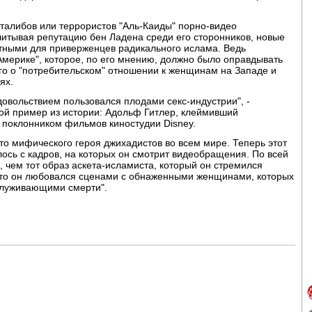
талибов или террористов "Аль-Каиды" порно-видео
читывая репутацию бен Ладена среди его сторонников, новые
тными для приверженцев радикального ислама. Ведь
 Америке", которое, по его мнению, должно было оправдывать
го о "потребительском" отношении к женщинам на Западе и
ях.
довольствием пользовался плодами секс-индустрии", -
гой пример из истории: Адольф Гитлер, клеймивший
 поклонником фильмов киностудии Disney.
что мифического героя джихадистов во всем мире. Теперь этот
ось с кадров, на которых он смотрит видеобращения. По всей
, чем тот образ аскета-исламиста, который он стремился
, что он любовался сценами с обнаженными женщинами, которых
служивающими смерти".