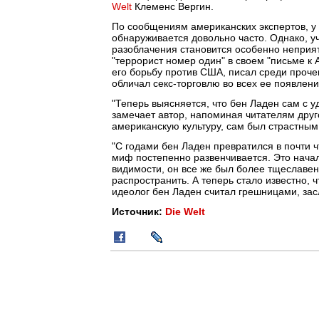
Welt
Клеменс Вергин.
По сообщениям американских экспертов, у 
обнаруживается довольно часто. Однако, у
разоблачения становится особенно неприя
"террорист номер один" в своем "письме к
его борьбу против США, писал среди проче
обличал секс-торговлю во всех ее появлени
"Теперь выясняется, что бен Ладен сам с у
замечает автор, напоминая читателям дру
американскую культуру, сам был страстным
"С годами бен Ладен превратился в почти 
миф постепенно развенчивается. Это начал
видимости, он все же был более тщеславен
распространить. А теперь стало известно
идеолог бен Ладен считал грешницами, за
Источник:
Die Welt