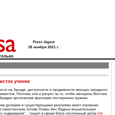
Press digest
26 ноября 2021 г.
только
чистое учение
ости на Западе, доступности и продажности женщин западного
амистов. Поэтому они и ратуют за то, чтобы женщины Востока
озбуждая эротические фантазии посторонних мужчин.
кими догмами и существующими реалиями зияет огромная
 в пакистанском логове Усамы бен Ладена внушительную
о содержания", - пишет в своем блоге постоянный автор
Die