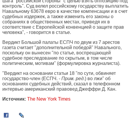
шага" российской стороны "с целью взять оппозицию под
контроль". Суд велел российскому государству выплатить
Навальному 63678 евро в качестве компенсации и в счет
судебных издержек, а также изменить его законы о
собраниях в общественных местах, приведя их в
соответствие с Европейской конвенцией о защите прав
человека", - говорится в статье.
Вердикт Большой палаты ЕСПЧ по двум из 7 арестов
газета считает "дополнительной победой" Навального,
поскольку он вынесен "по статье, воспрещающей
судебное преследование по скрытым, в том числе
политическим, мотивам" (формулировка журналиста).
"Вердикт на основании статьи 18 "по сути, обвиняет
государство-член (ЕСПЧ. -
Прим. ред.
) во лжи" об
основаниях судебных действий, сказал в телефонном
интервью американский правовед Джеффри Д. Кан.
Источник:
The New York Times