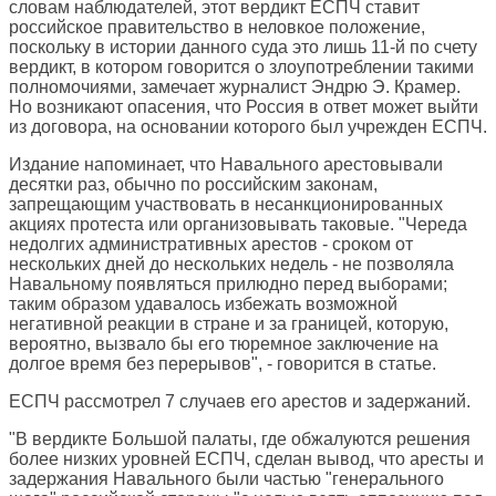
словам наблюдателей, этот вердикт ЕСПЧ ставит
российское правительство в неловкое положение,
поскольку в истории данного суда это лишь 11-й по счету
вердикт, в котором говорится о злоупотреблении такими
полномочиями, замечает журналист Эндрю Э. Крамер.
Но возникают опасения, что Россия в ответ может выйти
из договора, на основании которого был учрежден ЕСПЧ.
Издание напоминает, что Навального арестовывали
десятки раз, обычно по российским законам,
запрещающим участвовать в несанкционированных
акциях протеста или организовывать таковые. "Череда
недолгих административных арестов - сроком от
нескольких дней до нескольких недель - не позволяла
Навальному появляться прилюдно перед выборами;
таким образом удавалось избежать возможной
негативной реакции в стране и за границей, которую,
вероятно, вызвало бы его тюремное заключение на
долгое время без перерывов", - говорится в статье.
ЕСПЧ рассмотрел 7 случаев его арестов и задержаний.
"В вердикте Большой палаты, где обжалуются решения
более низких уровней ЕСПЧ, сделан вывод, что аресты и
задержания Навального были частью "генерального