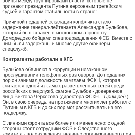
войны между группировками власти, которые не
признают президента Путина верховным третейским
судьей и гарантом стабильности в стране".
Причиной недавней эскалации конфликта стало
задержание генерал-лейтенанта Александра Бульбова,
который был схвачен в московском аэропорту
Домодедово бойцами спецподразделения ФСБ. Вместе с
ним были задержаны и многие другие офицеры
спецслужб.
Контрагенты работали в КГБ
Бульбова обвиняют в коррупции и незаконном
прослушивании телефонных разговоров. До недавних
пор он занимал должность замглавы ФСКН, которая
считается одной из самых разветвленных сетей среди
российских спецслужб, сам же Бульбов - доверенное
лицо Виктора Черкесова (директора ФСКН. -
Прим.ред.
).
Он, в свою очередь, на протяжении многих лет работал с
Путиным в КГБ и до сих пор мог рассчитывать на его
поддержку.
С линиями фронта все более или менее ясно: с одной
стороны стоят сотрудники ФСБ и Следственного
комитета - подразделения, недавно организованного при