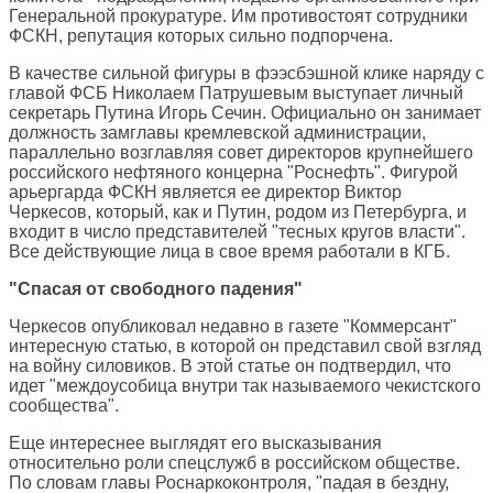
Генеральной прокуратуре. Им противостоят сотрудники
ФСКН, репутация которых сильно подпорчена.
В качестве сильной фигуры в фээсбэшной клике наряду с
главой ФСБ Николаем Патрушевым выступает личный
секретарь Путина Игорь Сечин. Официально он занимает
должность замглавы кремлевской администрации,
параллельно возглавляя совет директоров крупнейшего
российского нефтяного концерна "Роснефть". Фигурой
арьергарда ФСКН является ее директор Виктор
Черкесов, который, как и Путин, родом из Петербурга, и
входит в число представителей "тесных кругов власти".
Все действующие лица в свое время работали в КГБ.
"Спасая от свободного падения"
Черкесов опубликовал недавно в газете "Коммерсант"
интересную статью, в которой он представил свой взгляд
на войну силовиков. В этой статье он подтвердил, что
идет "междоусобица внутри так называемого чекистского
сообщества".
Еще интереснее выглядят его высказывания
относительно роли спецслужб в российском обществе.
По словам главы Роснаркоконтроля, "падая в бездну,