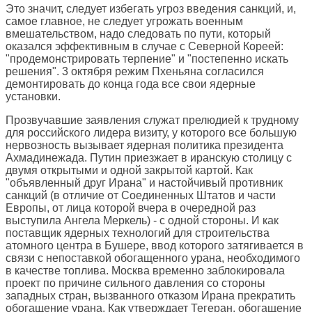
Это значит, следует избегать угроз введения санкций, и,
самое главное, не следует угрожать военным
вмешательством, надо следовать по пути, который
оказался эффективным в случае с Северной Кореей:
"продемонстрировать терпение" и "постепенно искать
решения". 3 октября режим Пхеньяна согласился
демонтировать до конца года все свои ядерные
установки.
Прозвучавшие заявления служат прелюдией к трудному
для российского лидера визиту, у которого все большую
нервозность вызывает ядерная политика президента
Ахмадинежада. Путин приезжает в иранскую столицу с
двумя открытыми и одной закрытой картой. Как
"объявленный друг Ирана" и настойчивый противник
санкций (в отличие от Соединенных Штатов и части
Европы, от лица которой вчера в очередной раз
выступила Ангела Меркель) - с одной стороны. И как
поставщик ядерных технологий для строительства
атомного центра в Бушере, ввод которого затягивается в
связи с непоставкой обогащенного урана, необходимого
в качестве топлива. Москва временно заблокировала
проект по причине сильного давления со стороны
западных стран, вызванного отказом Ирана прекратить
обогащение урана. Как утверждает Тегеран, обогащение