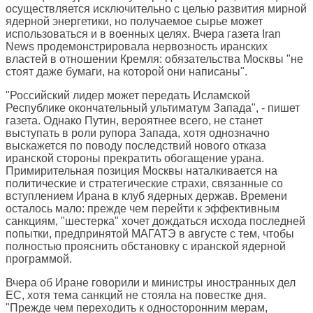
осуществляется исключительно с целью развития мирной
ядерной энергетики, но получаемое сырье может
использоваться и в военных целях. Вчера газета Iran
News продемонстрировала нервозность иранских
властей в отношении Кремля: обязательства Москвы "не
стоят даже бумаги, на которой они написаны".
"Российский лидер может передать Исламской
Республике окончательный ультиматум Запада", - пишет
газета. Однако Путин, вероятнее всего, не станет
выступать в роли рупора Запада, хотя однозначно
выскажется по поводу последствий нового отказа
иранской стороны прекратить обогащение урана.
Примирительная позиция Москвы наталкивается на
политические и стратегические страхи, связанные со
вступлением Ирана в клуб ядерных держав. Времени
осталось мало: прежде чем перейти к эффективным
санкциям, "шестерка" хочет дождаться исхода последней
попытки, предпринятой МАГАТЭ в августе с тем, чтобы
полностью прояснить обстановку с иранской ядерной
программой.
Вчера об Иране говорили и министры иностранных дел
ЕС, хотя тема санкций не стояла на повестке дня.
"Прежде чем переходить к односторонним мерам,