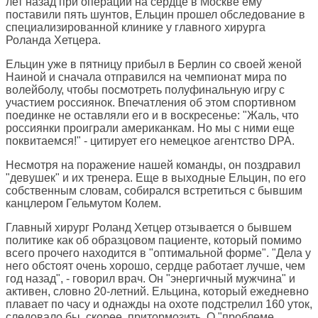
лет назад при операции на сердце в Москве ему
поставили пять шунтов, Ельцин прошел обследование в
специализированной клинике у главного хирурга
Роланда Хетцера.
Ельцин уже в пятницу прибыл в Берлин со своей женой
Наиной и сначала отправился на чемпионат мира по
волейболу, чтобы посмотреть полуфинальную игру с
участием россиянок. Впечатления об этом спортивном
поединке не оставляли его и в воскресенье: "Жаль, что
россиянки проиграли американкам. Но мы с ними еще
поквитаемся!" - цитирует его немецкое агентство DPA.
Несмотря на поражение нашей команды, он поздравил
"девушек" и их тренера. Еще в выходные Ельцин, по его
собственным словам, собирался встретиться с бывшим
канцлером Гельмутом Колем.
Главный хирург Роланд Хетцер отзывается о бывшем
политике как об образцовом пациенте, который помимо
всего прочего находится в "оптимальной форме". "Дела у
него обстоят очень хорошо, сердце работает лучше, чем
год назад", - говорил врач. Он "энергичный мужчина" и
активен, словно 20-летний. Ельцина, который ежедневно
плавает по часу и однажды на охоте подстрелил 160 уток,
следовало бы, скорее, притормозить. О "проблеме