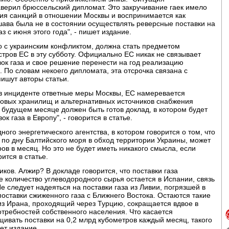
заверил брюссельский дипломат. Это закручивание гаек имело
ия санкций в отношении Москвы и воспринимается как
ава была не в состоянии осуществлять реверсные поставки на
з с июня этого года", - пишет издание.
го с украинским конфликтом, должна стать предметом
стров ЕС в эту субботу. Официально ЕС никак не связывает
ок газа и свое решение перенести на год реализацию
 По словам некоего дипломата, эта отсрочка связана с
пишут авторы статьи.
 в инциденте ответные меры Москвы, ЕС намеревается
азовых хранилищ и альтернативных источников снабжения
 будущем месяце должен быть готов доклад, в котором будет
 газа в Европу", - говорится в статье.
го энергетического агентства, в котором говорится о том, что
 по дну Балтийского моря в обход территории Украины, может
ров в месяц. Но это не будет иметь никакого смысла, если
ится в статье.
ков. Алжир? В докладе говорится, что поставки газа
е количество углеводородного сырья остается в Испании, связь
е следует надеяться на поставки газа из Ливии, погрязшей в
поставки сжиженного газа с Ближнего Востока. Остаются такие
 из Ирана, проходящий через Турцию, сокращается вдвое в
требностей собственного населения. Что касается
щивать поставки на 0,2 млрд кубометров каждый месяц, такого
ет издание.