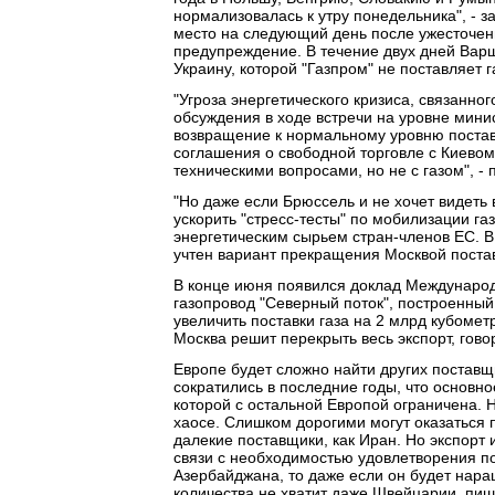
нормализовалась к утру понедельника", - 
место на следующий день после ужесточен
предупреждение. В течение двух дней Варш
Украину, которой "Газпром" не поставляет га
"Угроза энергетического кризиса, связанно
обсуждения в ходе встречи на уровне мини
возвращение к нормальному уровню постав
соглашения о свободной торговле с Киевом.
техническими вопросами, но не с газом", - 
"Но даже если Брюссель и не хочет видеть
ускорить "стресс-тесты" по мобилизации г
энергетическим сырьем стран-членов ЕС. В
учтен вариант прекращения Москвой поставок
В конце июня появился доклад Международно
газопровод "Северный поток", построенный
увеличить поставки газа на 2 млрд кубомет
Москва решит перекрыть весь экспорт, говор
Европе будет сложно найти других поставщи
сократились в последние годы, что основно
которой с остальной Европой ограничена. Н
хаосе. Слишком дорогими могут оказаться 
далекие поставщики, как Иран. Но экспорт
связи с необходимостью удовлетворения по
Азербайджана, то даже если он будет нара
количества не хватит даже Швейцарии, пиш