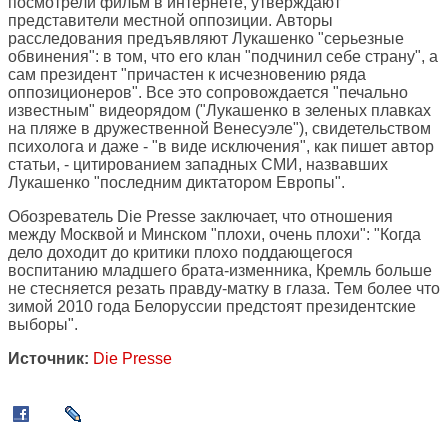
посмотрели фильм в интернете, утверждают
представители местной оппозиции. Авторы
расследования предъявляют Лукашенко "серьезные
обвинения": в том, что его клан "подчинил себе страну", а
сам президент "причастен к исчезновению ряда
оппозиционеров". Все это сопровождается "печально
известным" видеорядом ("Лукашенко в зеленых плавках
на пляже в дружественной Венесуэле"), свидетельством
психолога и даже - "в виде исключения", как пишет автор
статьи, - цитированием западных СМИ, назвавших
Лукашенко "последним диктатором Европы".
Обозреватель Die Presse заключает, что отношения
между Москвой и Минском "плохи, очень плохи": "Когда
дело доходит до критики плохо поддающегося
воспитанию младшего брата-изменника, Кремль больше
не стесняется резать правду-матку в глаза. Тем более что
зимой 2010 года Белоруссии предстоят президентские
выборы".
Источник:
Die Presse