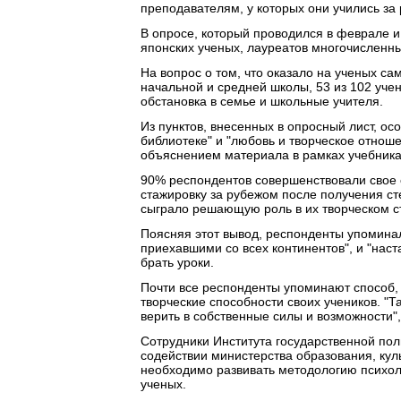
преподавателям, у которых они учились за 
В опросе, который проводился в феврале и
японских ученых, лауреатов многочисленны
На вопрос о том, что оказало на ученых са
начальной и средней школы, 53 из 102 уче
обстановка в семье и школьные учителя.
Из пунктов, внесенных в опросный лист, о
библиотеке" и "любовь и творческое отнош
объяснением материала в рамках учебника 
90% респондентов совершенствовали свое 
стажировку за рубежом после получения сте
сыграло решающую роль в их творческом с
Поясняя этот вывод, респонденты упомина
приехавшими со всех континентов", и "наст
брать уроки.
Почти все респонденты упоминают способ,
творческие способности своих учеников. "Т
верить в собственные силы и возможности"
Сотрудники Института государственной поли
содействии министерства образования, культ
необходимо развивать методологию психол
ученых.