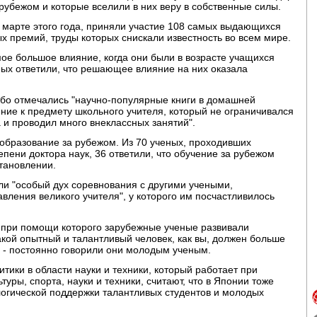
рубежом и которые вселили в них веру в собственные силы.
 марте этого года, приняли участие 108 самых выдающихся
х премий, труды которых снискали известность во всем мире.
мое большое влияние, когда они были в возрасте учащихся
ных ответили, что решающее влияние на них оказала
собо отмечались "научно-популярные книги в домашней
ение к предмету школьного учителя, который не ограничивался
и проводил много внеклассных занятий".
образование за рубежом. Из 70 ученых, проходивших
пени доктора наук, 36 ответили, что обучение за рубежом
тановлении.
ли "особый дух соревнования с другими учеными,
авления великого учителя", у которого им посчастливилось
 при помощи которого зарубежные ученые развивали
акой опытный и талантливый человек, как вы, должен больше
, - постоянно говорили они молодым ученым.
тики в области науки и техники, который работает при
уры, спорта, науки и техники, считают, что в Японии тоже
огической поддержки талантливых студентов и молодых