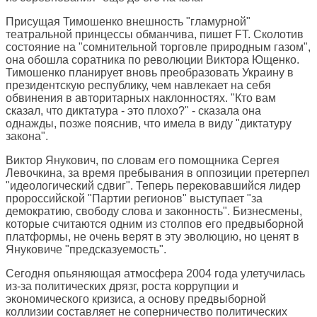
Присущая Тимошенко внешность "гламурной"
театральной принцессы обманчива, пишет FT. Сколотив
состояние на "сомнительной торговле природным газом",
она обошла соратника по революции Виктора Ющенко.
Тимошенко планирует вновь преобразовать Украину в
президентскую республику, чем навлекает на себя
обвинения в авторитарных наклонностях. "Кто вам
сказал, что диктатура - это плохо?" - сказала она
однажды, позже пояснив, что имела в виду "диктатуру
закона".
Виктор Янукович, по словам его помощника Сергея
Левочкина, за время пребывания в оппозиции претерпел
"идеологический сдвиг". Теперь перековавшийся лидер
пророссийской "Партии регионов" выступает "за
демократию, свободу слова и законность". Бизнесмены,
которые считаются одним из столпов его предвыборной
платформы, не очень верят в эту эволюцию, но ценят в
Януковиче "предсказуемость".
Сегодня опьяняющая атмосфера 2004 года улетучилась
из-за политических дрязг, роста коррупции и
экономического кризиса, а основу предвыборной
коллизии составляет не соперничество политических