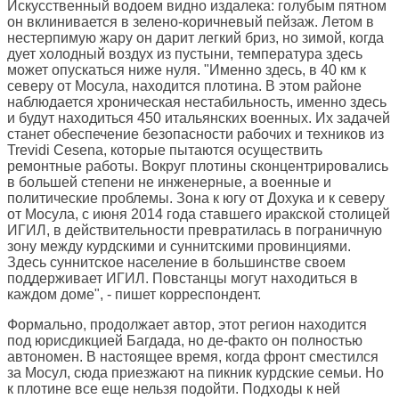
Искусственный водоем видно издалека: голубым пятном
он вклинивается в зелено-коричневый пейзаж. Летом в
нестерпимую жару он дарит легкий бриз, но зимой, когда
дует холодный воздух из пустыни, температура здесь
может опускаться ниже нуля. "Именно здесь, в 40 км к
северу от Мосула, находится плотина. В этом районе
наблюдается хроническая нестабильность, именно здесь
и будут находиться 450 итальянских военных. Их задачей
станет обеспечение безопасности рабочих и техников из
Trevidi Cesena, которые пытаются осуществить
ремонтные работы. Вокруг плотины сконцентрировались
в большей степени не инженерные, а военные и
политические проблемы. Зона к югу от Дохука и к северу
от Мосула, с июня 2014 года ставшего иракской столицей
ИГИЛ, в действительности превратилась в пограничную
зону между курдскими и суннитскими провинциями.
Здесь суннитское население в большинстве своем
поддерживает ИГИЛ. Повстанцы могут находиться в
каждом доме", - пишет корреспондент.
Формально, продолжает автор, этот регион находится
под юрисдикцией Багдада, но де-факто он полностью
автономен. В настоящее время, когда фронт сместился
за Мосул, сюда приезжают на пикник курдские семьи. Но
к плотине все еще нельзя подойти. Подходы к ней