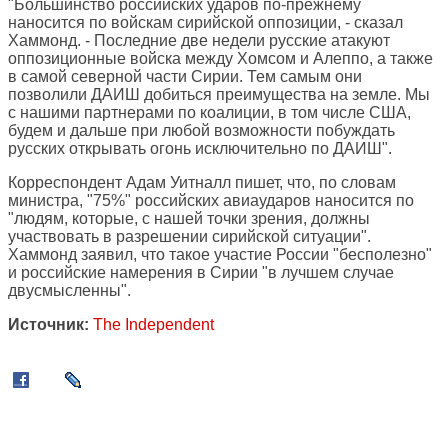
"Большинство российских ударов по-прежнему
наносится по войскам сирийской оппозиции, - сказал
Хаммонд. - Последние две недели русские атакуют
оппозиционные войска между Хомсом и Алеппо, а также
в самой северной части Сирии. Тем самым они
позволили ДАИШ добиться преимущества на земле. Мы
с нашими партнерами по коалиции, в том числе США,
будем и дальше при любой возможности побуждать
русских открывать огонь исключительно по ДАИШ".
Корреспондент Адам Уитналл пишет, что, по словам
министра, "75%" российских авиаударов наносится по
"людям, которые, с нашей точки зрения, должны
участвовать в разрешении сирийской ситуации".
Хаммонд заявил, что такое участие России "бесполезно"
и российские намерения в Сирии "в лучшем случае
двусмысленны".
Источник:
The Independent