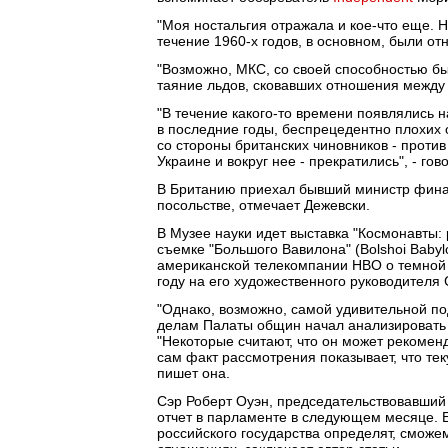
"Моя ностальгия отражала и кое-что еще. 
течение 1960-х годов, в основном, были от
"Возможно, МКС, со своей способностью б
таяние льдов, сковавших отношения между 
"В течение какого-то времени появлялись н
в последние годы, беспрецедентно плохих
со стороны британских чиновников - против
Украине и вокруг нее - прекратились", - гово
В Британию приехал бывший министр финан
посольстве, отмечает Дежевски.
В Музее науки идет выставка "Космонавты:
съемке "Большого Вавилона" (Bolshoi Baby
американской телекомпании HBO о темной 
году на его художественного руководителя
"Однако, возможно, самой удивительной по
делам Палаты общин начал анализировать 
"Некоторые считают, что он может рекоме
сам факт рассмотрения показывает, что те
пишет она.
Сэр Роберт Оуэн, председательствовавший
отчет в парламенте в следующем месяце. Е
российского государства определят, сможе