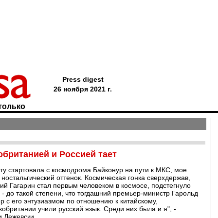
Press digest
26 ноября 2021 г.
только
британией и Россией тает
рту стартовала с космодрома Байконур на пути к МКС, мое
ностальгический оттенок. Космическая гонка сверхдержав,
ий Гагарин стал первым человеком в космосе, подстегнуло
 - до такой степени, что тогдашний премьер-министр Гарольд
р с его энтузиазмом по отношению к китайскому,
обритании учили русский язык. Среди них была и я", -
 Дежевски.