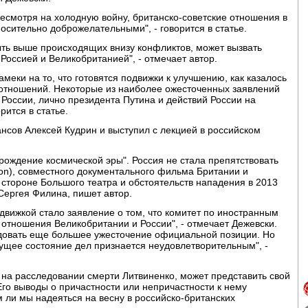
Несмотря на холодную войну, британско-советские отношения в
носительно доброжелательными", - говорится в статье.
ыть выше происходящих внизу конфликтов, может вызвать
Россией и Великобританией", - отмечает автор.
амеки на то, что готовятся подвижки к улучшению, как казалось
 отношений. Некоторые из наиболее ожесточенных заявлений
 России, лично президента Путина и действий России на
рится в статье.
сов Алексей Кудрин и выступил с лекцией в российском
 рождение космической эры". Россия не стала препятствовать
lon), совместного документального фильма Британии и
стороне Большого театра и обстоятельств нападения в 2013
 Сергея Филина, пишет автор.
движкой стало заявление о том, что комитет по иностранным
отношения Великобритании и России", - отмечает Дежевски.
ндовать еще большее ужесточение официальной позиции. Но
кущее состояние дел признается неудовлетворительным", -
 на расследовании смерти Литвиненко, может представить свой
го выводы о причастности или непричастности к нему
м ли мы надеяться на весну в российско-британских