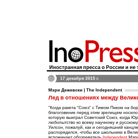
Иностранная пресса о России и не 
17 декабря 2015 г.
Мэри Дежевски | The Independent
Лед в отношениях между Велико
"Когда ракета "Союз" с Тимом Пиком на бо
благоговение перед этим зрелищем носило 
которую выиграл Советский Союз, когда Юр
любопытство ко всему научному и русскому
Уилсон, пожалуй, как и сегодняшний канцле
распорядился, чтобы все школьники в Велик
вспоминает обозреватель
Independent
Мэри