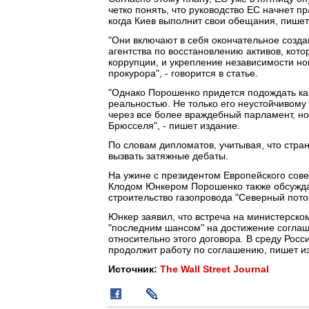
четко понять, что руководство ЕС начнет п
когда Киев выполнит свои обещания, пише
"Они включают в себя окончательное созд
агентства по восстановлению активов, ко
коррупции, и укрепление независимости н
прокурора", - говорится в статье.
"Однако Порошенко придется подождать как
реальностью. Не только его неустойчивом
через все более враждебный парламент, н
Брюсселя", - пишет издание.
По словам дипломатов, учитывая, что стра
вызвать затяжные дебаты.
На ужине с президентом Европейского сов
Клодом Юнкером Порошенко также обсужда
строительство газопровода "Северный пото
Юнкер заявил, что встреча на министерско
"последним шансом" на достижение соглаше
относительно этого договора. В среду Росс
продолжит работу по соглашению, пишет и
Источник:
The Wall Street Journal