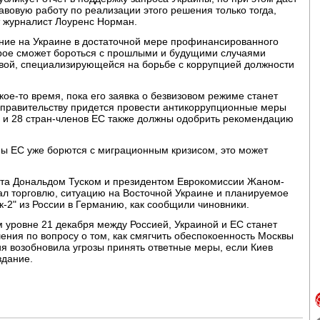
равовую работу по реализации этого решения только тогда,
т журналист Лоуренс Норман.
ание на Украине в достаточной мере профинансированного
торое сможет бороться с прошлыми и будущими случаями
овой, специализирующейся на борьбе с коррупцией должности
ое-то время, пока его заявка о безвизовом режиме станет
у правительству придется провести антикоррупционные меры
о и 28 стран-членов ЕС также должны одобрить рекомендацию
ны ЕС уже борются с миграционным кризисом, это может
ета Дональдом Туском и президентом Еврокомиссии Жаном-
л торговлю, ситуацию на Восточной Украине и планируемое
к-2" из России в Германию, как сообщили чиновники.
м уровне 21 декабря между Россией, Украиной и ЕС станет
ния по вопросу о том, как смягчить обеспокоенность Москвы
ия возобновила угрозы принять ответные меры, если Киев
здание.