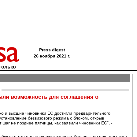
Press digest
26 ноября 2021 г.
только
ыли возможность для соглашения о
ко и высшие чиновники ЕС достигли предварительного
установление безвизового режима с блоком, открыв
шаг не позднее пятницы, как заявили чиновники ЕС", -
убликует отчет в поддержку запроса Украины, но при этом даст