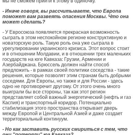
мы не сможем прийти к этому в одиночку.
- Иначе говоря, вы рассчитываете, что Европа
поможет вам развеять опасения Москвы. Что она
может сделать?
- У Евросоюза появляется прекрасная возможность
сыграть в этом неспокойном регионе конструктивную и
новаторскую роль. Такую роль она уже сыграла в
урегулировании украинского кризиса. Этот вопрос стоит
и в отношении Молдавии, и в отношении трех маленьких
государств на юге Кавказа: Грузии, Армении и
Азербайджана. Брюссель должен найти способ
предложить - в рамках своей политики соседства - такие
решения, которые позволят этим странам быть добрыми
соседями. Для Европы, но также и для России - здесь
одно не противоречит другому. От этого очень много
выиграли бы все стороны, так как этот регион
представляет собой важный энергетический (нефть и газ
Каспия) и транспортный коридор. Потенциально
стабилизация этого пространства открывает дверь
между Европой и Центральной Азией и даже создает
территориальный континуум.
- Но как заставить русских смириться с тем, что
они "потеряли" юг Кавказа?