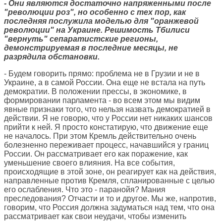
- Они являются достаточно напряженными после
"революции роз", но особенно с тех пор, как
последняя послужила моделью для "оранжевой
революции" на Украине. Решимость Тбилиси
"вернуть" сепаратистские регионы,
демонстрируемая в последние месяцы, не
разрядила обстановки.
- Будем говорить прямо: проблема не в Грузии и не в
Украине, а в самой России. Она еще не встала на путь
демократии. В положении прессы, в экономике, в
формировании парламента - во всем этом мы видим
явные признаки того, что нельзя назвать демократией в
действии. Я не говорю, что у России нет никаких шансов
прийти к ней. Я просто констатирую, что движение еще
не началось. При этом Кремль действительно очень
болезненно переживает процесс, начавшийся у границ
России. Он рассматривает его как поражение, как
уменьшение своего влияния. На все события,
происходящие в этой зоне, он реагирует как на действия,
направленные против Кремля, спланированные с целью
его ослабления. Что это - паранойя? Мания
преследования? Отчасти и то и другое. Мы же, напротив,
говорим, что Россия должна задуматься над тем, что она
рассматривает как свои неудачи, чтобы изменить