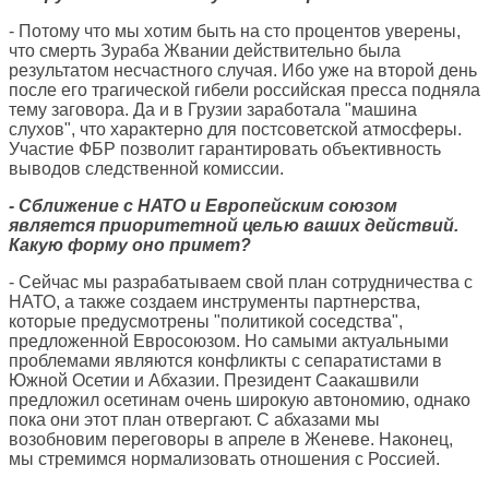
- Потому что мы хотим быть на сто процентов уверены,
что смерть Зураба Жвании действительно была
результатом несчастного случая. Ибо уже на второй день
после его трагической гибели российская пресса подняла
тему заговора. Да и в Грузии заработала "машина
слухов", что характерно для постсоветской атмосферы.
Участие ФБР позволит гарантировать объективность
выводов следственной комиссии.
- Сближение с НАТО и Европейским союзом
является приоритетной целью ваших действий.
Какую форму оно примет?
- Сейчас мы разрабатываем свой план сотрудничества с
НАТО, а также создаем инструменты партнерства,
которые предусмотрены "политикой соседства",
предложенной Евросоюзом. Но самыми актуальными
проблемами являются конфликты с сепаратистами в
Южной Осетии и Абхазии. Президент Саакашвили
предложил осетинам очень широкую автономию, однако
пока они этот план отвергают. С абхазами мы
возобновим переговоры в апреле в Женеве. Наконец,
мы стремимся нормализовать отношения с Россией.