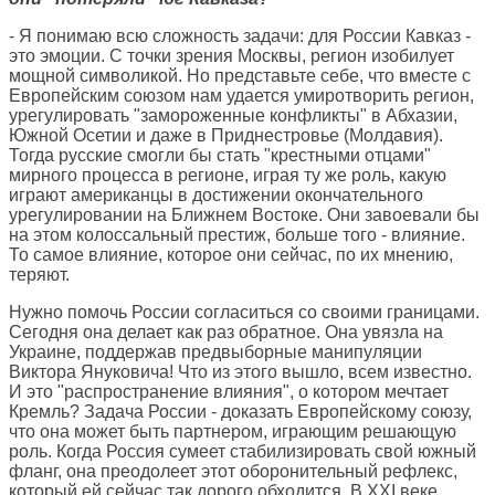
- Я понимаю всю сложность задачи: для России Кавказ -
это эмоции. С точки зрения Москвы, регион изобилует
мощной символикой. Но представьте себе, что вместе с
Европейским союзом нам удается умиротворить регион,
урегулировать "замороженные конфликты" в Абхазии,
Южной Осетии и даже в Приднестровье (Молдавия).
Тогда русские смогли бы стать "крестными отцами"
мирного процесса в регионе, играя ту же роль, какую
играют американцы в достижении окончательного
урегулировании на Ближнем Востоке. Они завоевали бы
на этом колоссальный престиж, больше того - влияние.
То самое влияние, которое они сейчас, по их мнению,
теряют.
Нужно помочь России согласиться со своими границами.
Сегодня она делает как раз обратное. Она увязла на
Украине, поддержав предвыборные манипуляции
Виктора Януковича! Что из этого вышло, всем известно.
И это "распространение влияния", о котором мечтает
Кремль? Задача России - доказать Европейскому союзу,
что она может быть партнером, играющим решающую
роль. Когда Россия сумеет стабилизировать свой южный
фланг, она преодолеет этот оборонительный рефлекс,
который ей сейчас так дорого обходится. В XXI веке