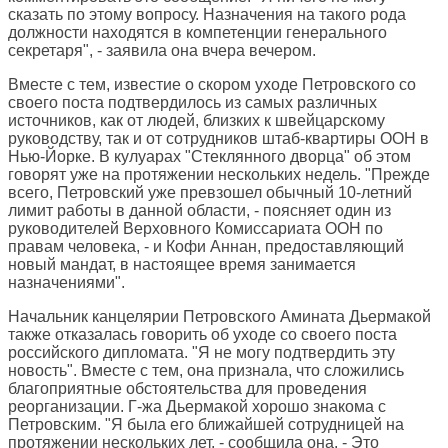
сказать по этому вопросу. Назначения на такого рода
должности находятся в компетенции генерального
секретаря", - заявила она вчера вечером.
Вместе с тем, известие о скором уходе Петровского со
своего поста подтвердилось из самых различных
источников, как от людей, близких к швейцарскому
руководству, так и от сотрудников штаб-квартиры ООН в
Нью-Йорке. В кулуарах "Стеклянного дворца" об этом
говорят уже на протяжении нескольких недель. "Прежде
всего, Петровский уже превзошел обычный 10-летний
лимит работы в данной области, - поясняет один из
руководителей Верховного Комиссариата ООН по
правам человека, - и Кофи Аннан, предоставляющий
новый мандат, в настоящее время занимается
назначениями".
Начальник канцелярии Петровского Амината Дьермакой
также отказалась говорить об уходе со своего поста
российского дипломата. "Я не могу подтвердить эту
новость". Вместе с тем, она признала, что сложились
благоприятные обстоятельства для проведения
реорганизации. Г-жа Дьермакой хорошо знакома с
Петровским. "Я была его ближайшей сотрудницей на
протяжении нескольких лет, - сообщила она. - Это