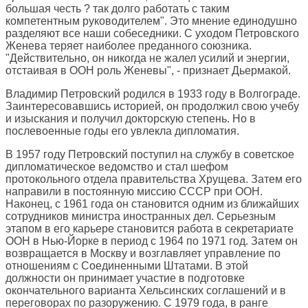
большая честь ? так долго работать с таким
компетентным руководителем". Это мнение единодушно
разделяют все наши собеседники. С уходом Петровского
Женева теряет наиболее преданного союзника.
"Действительно, он никогда не жалел усилий и энергии,
отстаивая в ООН роль Женевы", - признает Дьермакой.
Владимир Петровский родился в 1933 году в Волгограде.
Заинтересовавшись историей, он продолжил свою учебу
и изыскания и получил докторскую степень. Но в
послевоенные годы его увлекла дипломатия.
В 1957 году Петровский поступил на службу в советское
дипломатическое ведомство и стал шефом
протокольного отдела правительства Хрущева. Затем его
направили в постоянную миссию СССР при ООН.
Наконец, с 1961 года он становится одним из ближайших
сотрудников министра иностранных дел. Серьезным
этапом в его карьере становится работа в секретариате
ООН в Нью-Йорке в период с 1964 по 1971 год. Затем он
возвращается в Москву и возглавляет управление по
отношениям с Соединенными Штатами. В этой
должности он принимает участие в подготовке
окончательного варианта Хельсинских соглашений и в
переговорах по разоружению. С 1979 года, в ранге