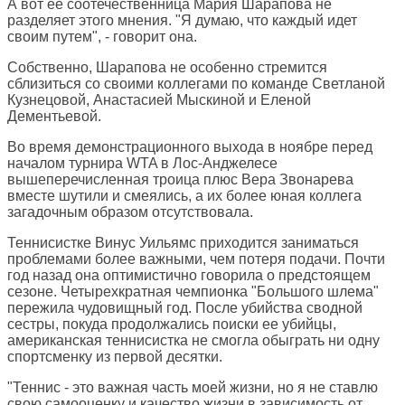
А вот ее соотечественница Мария Шарапова не
разделяет этого мнения. "Я думаю, что каждый идет
своим путем", - говорит она.
Собственно, Шарапова не особенно стремится
сблизиться со своими коллегами по команде Светланой
Кузнецовой, Анастасией Мыскиной и Еленой
Дементьевой.
Во время демонстрационного выхода в ноябре перед
началом турнира WTA в Лос-Анджелесе
вышеперечисленная троица плюс Вера Звонарева
вместе шутили и смеялись, а их более юная коллега
загадочным образом отсутствовала.
Теннисистке Винус Уильямс приходится заниматься
проблемами более важными, чем потеря подачи. Почти
год назад она оптимистично говорила о предстоящем
сезоне. Четырехкратная чемпионка "Большого шлема"
пережила чудовищный год. После убийства сводной
сестры, покуда продолжались поиски ее убийцы,
американская теннисистка не смогла обыграть ни одну
спортсменку из первой десятки.
"Теннис - это важная часть моей жизни, но я не ставлю
свою самооценку и качество жизни в зависимость от