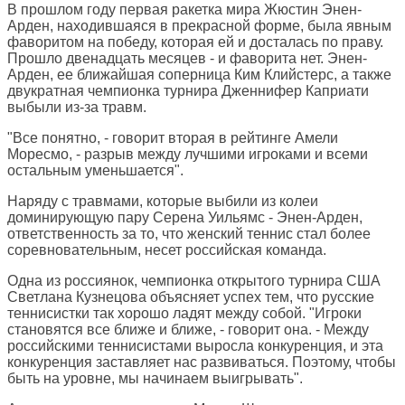
В прошлом году первая ракетка мира Жюстин Энен-
Арден, находившаяся в прекрасной форме, была явным
фаворитом на победу, которая ей и досталась по праву.
Прошло двенадцать месяцев - и фаворита нет. Энен-
Арден, ее ближайшая соперница Ким Клийстерс, а также
двукратная чемпионка турнира Дженнифер Каприати
выбыли из-за травм.
"Все понятно, - говорит вторая в рейтинге Амели
Моресмо, - разрыв между лучшими игроками и всеми
остальным уменьшается".
Наряду с травмами, которые выбили из колеи
доминирующую пару Серена Уильямс - Энен-Арден,
ответственность за то, что женский теннис стал более
соревновательным, несет российская команда.
Одна из россиянок, чемпионка открытого турнира США
Светлана Кузнецова объясняет успех тем, что русские
теннисистки так хорошо ладят между собой. "Игроки
становятся все ближе и ближе, - говорит она. - Между
российскими теннисистами выросла конкуренция, и эта
конкуренция заставляет нас развиваться. Поэтому, чтобы
быть на уровне, мы начинаем выигрывать".