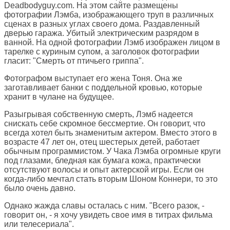
Deadbodyguy.com. На этом сайте размещены
фотографии Лэмба, изображающего труп в различных
сценах в разных углах своего дома. Раздавленный
дверью гаража. Убитый электрическим разрядом в
ванной. На одной фотографии Лэмб изображен лицом в
тарелке с куриным супом, а заголовок фотографии
гласит: "Смерть от птичьего гриппа".
Фотографом выступает его жена Тоня. Она же
заготавливает банки с поддельной кровью, которые
хранит в чулане на будущее.
Разыгрывая собственную смерть, Лэмб надеется
снискать себе скромное бессмертие. Он говорит, что
всегда хотел быть знаменитым актером. Вместо этого в
возрасте 47 лет он, отец шестерых детей, работает
обычным программистом. У Чака Лэмба огромные круги
под глазами, бледная как бумага кожа, практически
отсутствуют волосы и опыт актерской игры. Если он
когда-либо мечтал стать вторым Шоном Коннери, то это
было очень давно.
Однако жажда славы осталась с ним. "Всего разок, -
говорит он, - я хочу увидеть свое имя в титрах фильма
или телесериала".