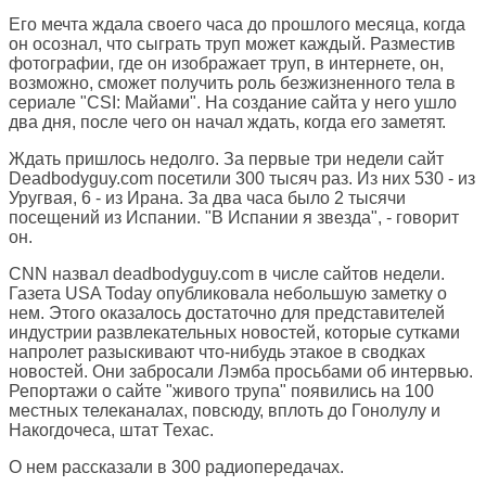
Его мечта ждала своего часа до прошлого месяца, когда
он осознал, что сыграть труп может каждый. Разместив
фотографии, где он изображает труп, в интернете, он,
возможно, сможет получить роль безжизненного тела в
сериале "CSI: Майами". На создание сайта у него ушло
два дня, после чего он начал ждать, когда его заметят.
Ждать пришлось недолго. За первые три недели сайт
Deadbodyguy.com посетили 300 тысяч раз. Из них 530 - из
Уругвая, 6 - из Ирана. За два часа было 2 тысячи
посещений из Испании. "В Испании я звезда", - говорит
он.
CNN назвал deadbodyguy.com в числе сайтов недели.
Газета USA Today опубликовала небольшую заметку о
нем. Этого оказалось достаточно для представителей
индустрии развлекательных новостей, которые сутками
напролет разыскивают что-нибудь этакое в сводках
новостей. Они забросали Лэмба просьбами об интервью.
Репортажи о сайте "живого трупа" появились на 100
местных телеканалах, повсюду, вплоть до Гонолулу и
Накогдочеса, штат Техас.
О нем рассказали в 300 радиопередачах.