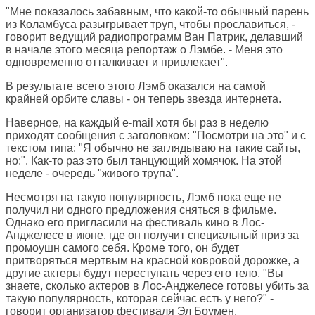
"Мне показалось забавным, что какой-то обычный парень
из Коламбуса разыгрывает труп, чтобы прославиться, -
говорит ведущий радиопрограмм Ван Патрик, делавший
в начале этого месяца репортаж о Лэмбе. - Меня это
одновременно отталкивает и привлекает".
В результате всего этого Лэмб оказался на самой
крайней орбите славы - он теперь звезда интернета.
Наверное, на каждый e-mail хотя бы раз в неделю
приходят сообщения с заголовком: "Посмотри на это" и с
текстом типа: "Я обычно не заглядываю на такие сайты,
но:". Как-то раз это был танцующий хомячок. На этой
неделе - очередь "живого трупа".
Несмотря на такую популярность, Лэмб пока еще не
получил ни одного предложения сняться в фильме.
Однако его пригласили на фестиваль кино в Лос-
Анджелесе в июне, где он получит специальный приз за
промоушн самого себя. Кроме того, он будет
притворяться мертвым на красной ковровой дорожке, а
другие актеры будут переступать через его тело. "Вы
знаете, сколько актеров в Лос-Анджелесе готовы убить за
такую популярность, которая сейчас есть у него?" -
говорит организатор фестиваля Эл Боумен.