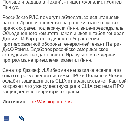
Польше и радара в Чехии", - пишет журналист Уолтер
Пинкус.
Российские РЛС помогут наблюдать за испытаниями
ракет в Иране и оповестят на раннем этапе о пусках
иранских ракет, подчеркнули Линн, вице-председатель
Объединенного комитета начальников штабов генерал
Джеймс И.Картрайт и директор Управления
противоракетной обороны генерал-лейтенант Патрик
Дж.О'Рейли. Вдобавок российско-американское
сотрудничество даст понять Ирану, что его ядерная
программа неприемлема, заметил Линн.
Сенатор Джозеф И.Либерман выразил опасения, что
отказ от размещения системы ПРО в Польше и Чехии
ослабит защищенность США от иранских ракет. Картрайт
возразил, что уже существующая в США система ПРО
защищает всю территорию страны.
Источник:
The Washington Post