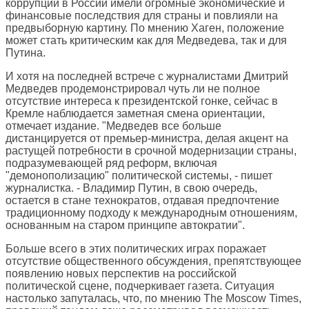
коррупции в России имели огромные экономические и
финансовые последствия для страны и повлияли на
предвыборную картину. По мнению Хаген, положение
может стать критическим как для Медведева, так и для
Путина.
И хотя на последней встрече с журналистами Дмитрий
Медведев продемонстрировал чуть ли не полное
отсутствие интереса к президентской гонке, сейчас в
Кремле наблюдается заметная смена ориентации,
отмечает издание. "Медведев все больше
дистанцируется от премьер-министра, делая акцент на
растущей потребности в срочной модернизации страны,
подразумевающей ряд реформ, включая
"демонополизацию" политической системы, - пишет
журналистка. - Владимир Путин, в свою очередь,
остается в стане технократов, отдавая предпочтение
традиционному подходу к международным отношениям,
основанным на старом принципе автократии".
Больше всего в этих политических играх поражает
отсутствие общественного обсуждения, препятствующее
появлению новых перспектив на российской
политической сцене, подчеркивает газета. Ситуация
настолько запуталась, что, по мнению The Moscow Times,