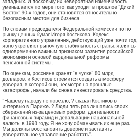
западных. И поскольку их невероятная изменчивость
уменьшается по мере того, как уходит в прошлое "Дикий
Восток" 90-х годов, они становятся относительно
безопасным местом для бизнеса.
По словам председателя Федеральной комиссии по по
рынку ценных бумаг Игоря Костикова, Кодекс
корпоративного управления, действующий уже почти год,
явно укрепляет рыночную стабильность страны, являясь
одновременно важным признаком развития российской
экономики и основой кардинальной реформы
пенсионной системы.
По оценкам, россияне хранят "в чулке" 80 млрд
долларов, и Костиков стремится создать атмосферу
доверия, в которой они, несмотря на прошлые
катастрофы, начали бы снова инвестировать средства.
"Нашему народу не повезло, ? сказал Костиков в
интервью в Париже. ? Люди пять раз лишались своих
сбережений из-за ценовых реформ, деятельности
финансовых пирамид и девальвации национальной
валюты в 1998 году. Я не хочу обманывать их еще раз.
Мы должны восстановить доверие и заставить
доверительное управление работать".