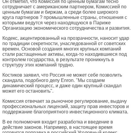
Он отметил, что Комиссия по ценным бумагам тесно
сотрудничает с американским партнером, Комиссией по
ценным бумагам и биржам, а среди более широкого
круга партнеров ? промышленные страны, отношения с
которыми ведутся через находящуюся в Париже
Организацию экономического сотрудничества и развития.
Кодекс, акцентированный на прозрачности, наносит удар
по традиции секретности, унаследованной от советских
времен. Основой создания многих крупных компаний
стали растащенные активы, когда-то находившиеся под
контролем государства, в результате проникнуть в
структуру этих компаний трудно.
Костиков заявил, что Россия не может себе позволить
скандала, подобного делу Enron. "Мы создаем
динамический процесс, и даже один крупный скандал
может его остановить".
Комиссия отвечает за рыночное регулирование, выдачу
профессиональных лицензий, защиту прав инвесторов и
поддержание благоприятного инвестиционного климата.
В ее полномочия входит разработка и введение в
действие законов. Например, в настоящее время
готовится поправка в российский Уголовный кодекс,