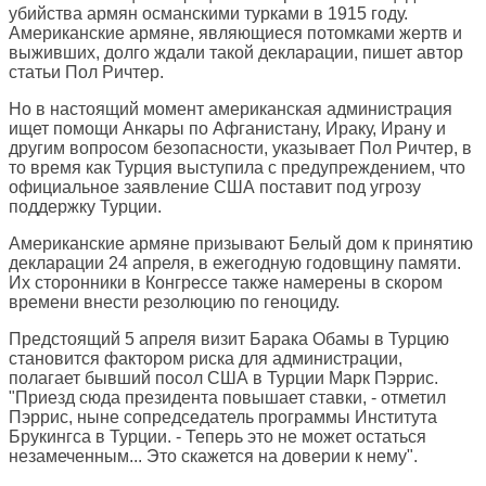
убийства армян османскими турками в 1915 году.
Американские армяне, являющиеся потомками жертв и
выживших, долго ждали такой декларации, пишет автор
статьи Пол Ричтер.
Но в настоящий момент американская администрация
ищет помощи Анкары по Афганистану, Ираку, Ирану и
другим вопросом безопасности, указывает Пол Ричтер, в
то время как Турция выступила с предупреждением, что
официальное заявление США поставит под угрозу
поддержку Турции.
Американские армяне призывают Белый дом к принятию
декларации 24 апреля, в ежегодную годовщину памяти.
Их сторонники в Конгрессе также намерены в скором
времени внести резолюцию по геноциду.
Предстоящий 5 апреля визит Барака Обамы в Турцию
становится фактором риска для администрации,
полагает бывший посол США в Турции Марк Пэррис.
"Приезд сюда президента повышает ставки, - отметил
Пэррис, ныне сопредседатель программы Института
Брукингса в Турции. - Теперь это не может остаться
незамеченным... Это скажется на доверии к нему".