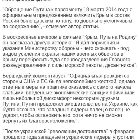
"Обращение Путина к парламенту 18 марта 2014 года с
официальным предложением включить Крым в состав
России было царским по тону, но довольно уклончивым
по содержанию", - отмечает автор статьи.
В воскресенье вечером в фильме "Крым. Путь на Родину"
он рассказал другую историю: "Я дал поручения и
указания Министерству обороны - чего скрывать - под
видом усиления охраны наших военных объектов в
Крыму перебросить туда спецподразделения Главного
разведуправления и силы морской пехоты, десантников".
Бершидский комментирует: "Официальная реакция со
стороны США и ЕС была непоколебимо жесткой, однако
ответные меры на практике оказались с самого начала
слабыми: введенные экономические санкции причинили
лишь небольшой дискомфорт некоторым друзьям
Путина. Путин продолжил вмешательство на Украине, как
будто осознав, что западные лидеры палец о палец не
ударят, чтобы остановить его, хотя ничто не сможет
вернуть их благорасположение".
"После украинской "революции достоинства" в феврале
прошлого года западные и украинские лидеры упустили