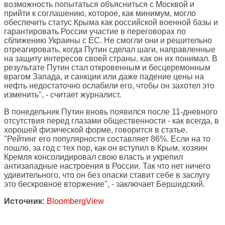
возможность попытаться объясниться с Москвой и
прийти к соглашению, которое, как минимум, могло
обеспечить статус Крыма как российской военной базы и
гарантировать России участие в переговорах по
сближению Украины с ЕС. Не смогли они и решительно
отреагировать, когда Путин сделал шаги, направленные
на защиту интересов своей страны, как он их понимал. В
результате Путин стал откровенным и бесцеремонным
врагом Запада, и санкции или даже падение цены на
нефть недостаточно ослабили его, чтобы он захотел это
изменить", - считает журналист.
В понедельник Путин вновь появился после 11-дневного
отсутствия перед глазами общественности - как всегда, в
хорошей физической форме, говорится в статье.
"Рейтинг его популярности составляет 86%. Если на то
пошло, за год с тех пор, как он вступил в Крым, хозяин
Кремля консолидировал свою власть и укрепил
антизападные настроения в России. Так что нет ничего
удивительного, что он без опаски ставит себе в заслугу
это бескровное вторжение", - заключает Бершидский.
Источник:
BloombergView