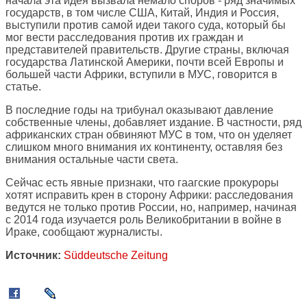
начала эта идея вызвала немало споров - ряд значимых
государств, в том числе США, Китай, Индия и Россия,
выступили против самой идеи такого суда, который бы
мог вести расследования против их граждан и
представителей правительств. Другие страны, включая
государства Латинской Америки, почти всей Европы и
большей части Африки, вступили в МУС, говорится в
статье.
В последние годы на трибунал оказывают давление
собственные члены, добавляет издание. В частности, ряд
африканских стран обвиняют МУС в том, что он уделяет
слишком много внимания их континенту, оставляя без
внимания остальные части света.
Сейчас есть явные признаки, что гаагские прокуроры
хотят исправить крен в сторону Африки: расследования
ведутся не только против России, но, например, начиная
с 2014 года изучается роль Великобритании в войне в
Ираке, сообщают журналисты.
Источник:
Süddeutsche Zeitung