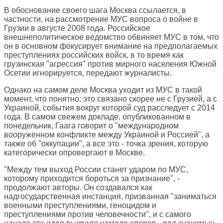
В обоснование своего шага Москва ссылается, в
частности, на рассмотрение МУС вопроса о войне в
Грузии в августе 2008 года. Российское
внешнеполитическое ведомство обвиняет МУС в том, что
он в основном фокусирует внимание на предполагаемых
преступлениях российских войск, в то время как
грузинская "агрессия" против мирного населения Южной
Осетии игнорируется, передают журналисты.
Однако на самом деле Москва уходит из МУС в такой
момент, что понятно: это связано скорее не с Грузией, а с
Украиной, события вокруг которой суд расследует с 2014
года. В самом свежем докладе, опубликованном в
понедельник, Гаага говорит о "международном
вооруженном конфликте между Украиной и Россией", а
также об "оккупации", а все это - точка зрения, которую
категорически опровергают в Москве.
"Между тем выход России станет ударом по МУС,
которому приходится бороться за признание", -
продолжают авторы. Он создавался как
надгосударственная инстанция, призванная "заниматься
военными преступлениями, геноцидом и
преступлениями против человечности", и с самого