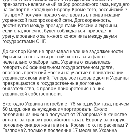
прекратить нелегальный забор российского газа, идущего
на экспорт в Западную Европу. Кроме того, российский ?
Газпром? получил право участвовать в приватизации
украинской газопроводной сети. Договоренность,
достигнутая между президентами России и Украины,
если она, конечно, будет соблюдаться, приведет к
урегулированию затяжного конфликта между двумя
государствами СНГ.
До сих пор Киев не признавал наличие задолженности
Украины за поставки российского газа и факты
нелегального забора газа. Украина отказывалась
говорить об официальном государственном долге,
опасаясь претензий России на участие в приватизации
украинских компаний. Теперь все газовые долги Украины
превращаются в государственные долговые
обязательства, с правом приобретения на них
украинской собственности.
Ежегодно Украина потребляет 78 млрд.куб.м газа, причем
60 млрд. она вынуждена импортировать. Около
половины из них она получает от ?Газпрома? в качестве
оплаты за транзит российского газа в Европу, за вторую
половину она должна платить. Кроме того, по расчетам ?
Газпрома?, только в последние 17 месяцев Украина