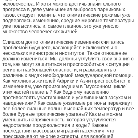
человечества. И хотя можно достичь значительного
прогресса в деле уменьшения выбросов парниковых
газов, следует помнить, что климатические режимы уже
подверглись изменению, средние мировые температуры
уже повысились, и, самое главное, это уже унесло
множество человеческих жизней.
Слишком долго климатические изменения считались
проблемой будущего, касающейся исключительно
нескольких министров и институтов. Такое отношение
должно измениться! Мы должны углублять свои знания о
том, как могут защититься и приспособиться к ситуации
регионы наибольшей опасности, и размышлять о
различных видах необходимой международной помощи.
Как миллионы жителей Африки и Азии приспособятся к
изменениям, уже произошедшим в "муссонном цикле"
этих частей планеты? Как бедному населению
противостоять участившимся и усилившимся засухам и
наводнениям? Как самые уязвимые регионы переживут
все более сильные волны высочайших температур и все
более бурные тропические ураганы? Как мы можем
уменьшить напряженность, которая усугубляется
недостатком продовольствия и воды? Каковы
последствия массовых миграций населения, что
предсказывают многие эксперты, для всеобщей