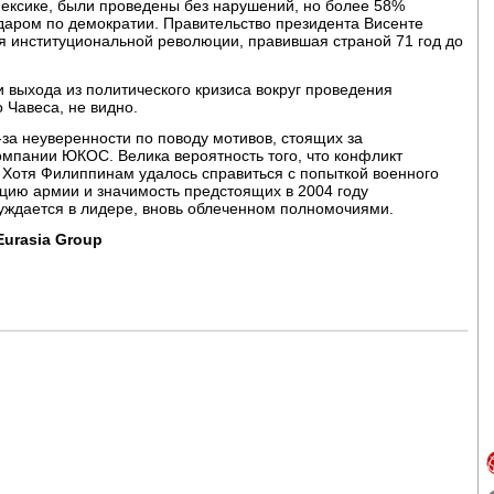
ексике, были проведены без нарушений, но более 58%
ударом по демократии. Правительство президента Висенте
ия институциональной революции, правившая страной 71 год до
и выхода из политического кризиса вокруг проведения
 Чавеса, не видно.
-за неуверенности по поводу мотивов, стоящих за
мпании ЮКОС. Велика вероятность того, что конфликт
 Хотя Филиппинам удалось справиться с попыткой военного
ацию армии и значимость предстоящих в 2004 году
нуждается в лидере, вновь облеченном полномочиями.
Eurasia Group