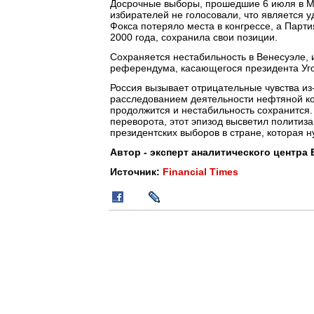
Досрочные выборы, прошедшие 6 июля в М
избирателей не голосовали, что является 
Фокса потеряло места в конгрессе, а Парт
2000 года, сохранила свои позиции.
Сохраняется нестабильность в Венесуэле, 
референдума, касающегося президента Уго
Россия вызывает отрицательные чувства из
расследованием деятельности нефтяной ко
продолжится и нестабильность сохранится.
переворота, этот эпизод высветил политиз
президентских выборов в стране, которая 
Автор - эксперт аналитического центра 
Источник:
Financial Times