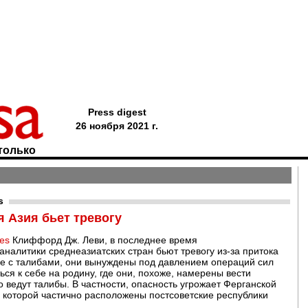
Press digest
26 ноября 2021 г.
только
s
 Азия бьет тревогу
es
Клиффорд Дж. Леви, в последнее время
налитики среднеазиатских стран бьют тревогу из-за притока
ие с талибами, они вынуждены под давлением операций сил
ся к себе на родину, где они, похоже, намерены вести
о ведут талибы. В частности, опасность угрожает Ферганской
а которой частично расположены постсоветские республики