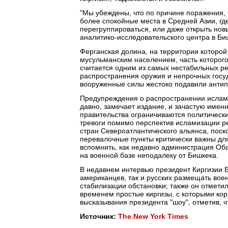
"Мы убеждены, что по причине поражения, 
более спокойные места в Средней Азии, где
перегруппироваться, или даже открыть нов
аналитико-исследовательского центра в Биш
Ферганская долина, на территории которо
мусульманским населением, часть которого
считается одним из самых нестабильных ре
распространения оружия и непрочных госуда
вооруженные силы жестоко подавили антип
Предупреждения о распространении исламс
давно, замечает издание, и зачастую имен
правительства ограничиваются политическ
тревоги помимо перспектив исламизации р
стран Североатлантического альянса, поск
перевалочные пункты критически важны дл
вспомнить, как недавно администрация Об
на военной базе неподалеку от Бишкека.
В недавнем интервью президент Киргизии Б
американцев, так и русских размещать воен
стабилизации обстановки; также он отметил
временем простые киргизы, с которыми кор
высказывания президента "шоу", отметив, чт
Источник:
The New York Times