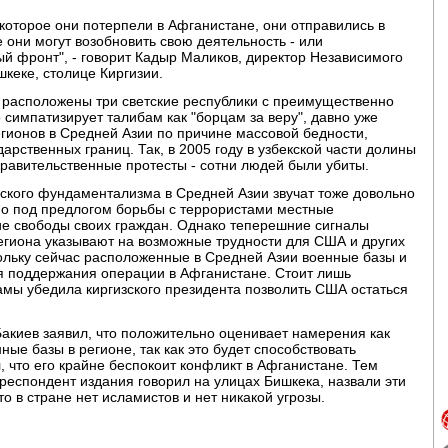
которое они потерпели в Афганистане, они отправились в
 они могут возобновить свою деятельность - или
ый фронт", - говорит Кадыр Маликов, директор Независимого
кеке, столице Киргизии.
й расположены три светские республики с преимущественно
 симпатизирует талибам как "борцам за веру", давно уже
гионов в Средней Азии по причине массовой бедности,
рственных границ. Так, в 2005 году в узбекской части долины
равительственные протесты - сотни людей были убиты.
кого фундаментализма в Средней Азии звучат тоже довольно
но под предлогом борьбы с террористами местные
ие свободы своих граждан. Однако теперешние сигналы
егиона указывают на возможные трудности для США и других
ольку сейчас расположенные в Средней Азии военные базы и
я поддержания операции в Афганистане. Стоит лишь
амы убедила киргизского президента позволить США остаться
акиев заявил, что положительно оценивает намерения как
ные базы в регионе, так как это будет способствовать
, что его крайне беспокоит конфликт в Афганистане. Тем
респондент издания говорил на улицах Бишкека, назвали эти
о в стране нет исламистов и нет никакой угрозы.