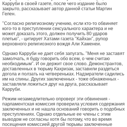
Карруби в своей газете, после чего издание было
закрыто, рассказывает автор данной статьи Мартин
Гелен.
"Согласно религиозному учению, если кто-то обвиняет
кого-то в преступлении сексуального характера и не
может доказать этого, должен получить 80 ударов
плетью", - цитирует Хатами газета "Кайхан", рупор
верховного религиозного вождя Али Хаменеи.
Однако Карруби не дает себя запугать. "Меня не заставят
замолчать, я буду говорить обо всем, о чем считаю
необходимым". И он держит свое слово. Демонстрантов,
доставленных в тюрьму Кахризак, заставили раздеться
догола и ползать на четвереньках. Надзиратели садились
им на спины. Других заключенных - тоже обнаженных -
заставляли ложиться друг на друга, рассказывает
Карруби.
Режим незамедлительно опроверг эти обвинения -
парламентская комиссия проверила условия содержания
заключенных и не нашла оснований говорить о подобных
преступлениях. Однако отдельные ее члены с этим
выводом не согласны хотя бы потому, что во время
посещения комиссией другой тюрьмы заключенные