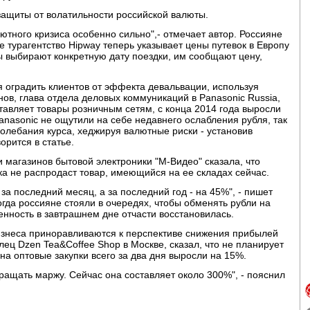
защиты от волатильности российской валюты.
ютного кризиса особенно сильно",- отмечает автор. Россияне
е турагентство Hipway теперь указывает цены путевок в Европу
ты выбирают конкретную дату поездки, им сообщают цену,
я оградить клиентов от эффекта девальвации, используя
в, глава отдела деловых коммуникаций в Panasonic Russia,
ставляет товары розничным сетям, с конца 2014 года выросли
anasonic не ощутили на себе недавнего ослабления рубля, так
олебания курса, хеджируя валютные риски - установив
орится в статье.
 магазинов бытовой электроники "М-Видео" сказала, что
а не распродаст товар, имеющийся на ее складах сейчас.
за последний месяц, а за последний год - на 45%", - пишет
огда россияне стояли в очередях, чтобы обменять рубли на
енность в завтрашнем дне отчасти восстановилась.
изнеса приноравливаются к перспективе снижения прибылей
ец Dzen Tea&Coffee Shop в Москве, сказал, что не планирует
 на оптовые закупки всего за два дня выросли на 15%.
кращать маржу. Сейчас она составляет около 300%", - пояснил