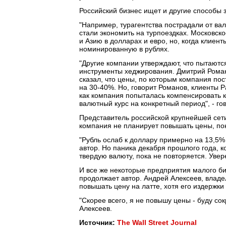
Российский бизнес ищет и другие способы 
"Например, турагентства пострадали от вал
стали экономить на турпоездках. Московско
и Азию в долларах и евро, но, когда клиен
номинированную в рублях.
"Другие компании утверждают, что пытаютс
инструменты хеджирования. Дмитрий Романо
сказал, что цены, по которым компания по
на 30-40%. Но, говорит Романов, клиенты P
как компания попыталась компенсировать к
валютный курс на конкретный период", - гов
Представитель российской крупнейшей сети
компания не планирует повышать цены, пок
"Рубль ослаб к доллару примерно на 13,5% 
автор. Но паника декабря прошлого года, к
твердую валюту, пока не повторяется. Увер
И все же некоторые предприятия малого б
продолжает автор. Андрей Алексеев, владел
повышать цену на латте, хотя его издержки
"Скорее всего, я не повышу цены - буду со
Алексеев.
Источник:
The Wall Street Journal