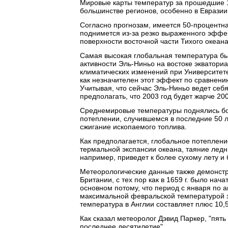
Мировые карты температур за прошедшие 
большинстве регионов, особенно в Евразии
Согласно прогнозам, имеется 50-процентная
поднимется из-за резко выраженного эффе
поверхности восточной части Тихого океан
Самая высокая глобальная температура был
активности Эль-Ниньо на востоке экватори
климатических изменений при Университете
как незначителен этот эффект по сравнени
Учитывая, что сейчас Эль-Ниньо ведет себ
предполагать, что 2003 год будет жарче 200
Среднемировые температуры поднялись боль
потеплении, случившемся в последние 50 ле
сжигание ископаемого топлива.
Как предполагается, глобальное потеплен
термальной экспансии океана, таяние ледн
например, приведет к более сухому лету и
Метеорологические данные также демонстр
Британии, с тех пор как в 1659 г. было на
основном потому, что период с января по 
максимальной февральской температурой з
температура в Англии составляет плюс 10,
Как сказал метеоролог Дэвид Паркер, "пять 
последнее десятилетие".