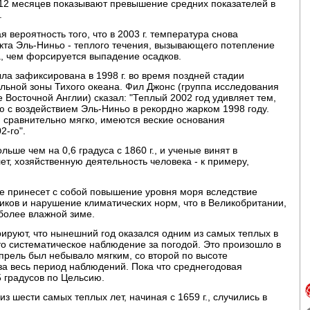
12 месяцев показывают превышение средних показателей в
.
 вероятность того, что в 2003 г. температура снова
кта Эль-Ниньо - теплого течения, вызывающего потепление
а, чем форсируется выпадение осадков.
а зафиксирована в 1998 г. во время поздней стадии
альной зоны Тихого океана. Фил Джонс (группа исследования
 Восточной Англии) сказал: "Теплый 2002 год удивляет тем,
ю с воздействием Эль-Ниньо в рекордно жарком 1998 году.
я сравнительно мягко, имеются веские основания
2-го".
ше чем на 0,6 градуса с 1860 г., и ученые винят в
т, хозяйственную деятельность человека - к примеру,
ие принесет с собой повышение уровня моря вследствие
иков и нарушение климатических норм, что в Великобритании,
 более влажной зиме.
ируют, что нынешний год оказался одним из самых теплых в
чато систематическое наблюдение за погодой. Это произошло в
апрель был небывало мягким, со второй по высоте
а весь период наблюдений. Пока что среднегодовая
5 градусов по Цельсию.
из шести самых теплых лет, начиная с 1659 г., случились в