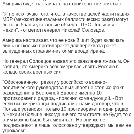
Америка будет настаивать на строительстве этих баз.
"Я не исключаю того, что... в качестве целей части наших
МБР (межконтинентальных баллистических ракет) могут
быть выбраны указанные объекты ПРО Польши и
Чехии", - отметил генерал Николай Соловцов.
Америка настаивает, что ее новый щит будет включать
лишь несколько противоракет для перехвата ракет,
выпущенных странами-изгоями вроде Ирана.
Но генерал Соловцов назвал это заявление лживым. Он
заявил, что Америка вознамерилась взять Россию в
кольцо своих военных сил.
"Обоснованную тревогу у российского военно-
политического руководства вызывает не столько факт
размещения в Восточной Европе именно 10
противоракет и радара, - пояснил командующий. - Вот
если бы американцы подписали с нами договор, что в
Польше установят только 10 противоракет и один радар
в Чехии и больше никогда ничего там стоять не будет, то с
этим можно было бы смириться. Но они же не
подписывают, а лишь голословно утверждают: мы вам не
угрожаем".