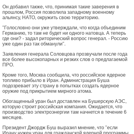
Он добавил также, что, принимая такие заверения в
прошлом, Россия позволила западному военному
альянсу, НАТО, окружить свою территорию.
"Голословно они уже утверждали, что когда объединим
Германию, то там не будет ни одного натовца. А теперь
где они? - задал риторический вопрос генерал. - Россию
уже один раз так обманули".
Заявления генерала Соловцова прозвучали после года
все более высокопарных и резких слов о предлагаемой
ПРО.
Кроме того, Москва сообщила, что российское ядерное
топливо прибыло в Иран. Администрация Буша
подозревает эту страну в попытках создать ядерное
оружие под прикрытием мирного атома.
Обогащенный уран был доставлен на Бушерскую АЭС,
которую строит российская компания. Ожидается, что
производство электроэнергии там начнется в течение 6
месяцев.
Президент Джордж Буш выразил мнение, что "если
Ирану нужен уран для гражданской ядерной программы,