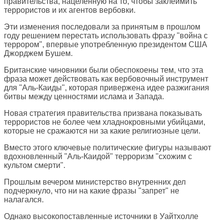
правительства, нацеленную на то, чтобы заклеймить
террористов и их агентов вербовки.
Эти изменения последовали за принятым в прошлом
году решением перестать использовать фразу "война с
террором", впервые употребленную президентом США
Джорджем Бушем.
Британские чиновники были обеспокоены тем, что эта
фраза может действовать как вербовочный инструмент
для "Аль-Каиды", которая привержена идее разжигания
битвы между ценностями ислама и Запада.
Новая стратегия правительства призвана показывать
террористов не более чем хладнокровными убийцами,
которые не сражаются ни за какие религиозные цели.
Вместо этого ключевые политические фигуры называют
вдохновленный "Аль-Каидой" терроризм "схожим с
культом смерти".
Прошлым вечером министерство внутренних дел
подчеркнуло, что ни на какие фразы "запрет" не
налагался.
Однако высокопоставленные источники в Уайтхолле