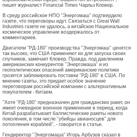
пишет журналист
Financial Times
Чарльз Кловер.
В среду российское НПО "Энергомаш" подтвердило
газете, что переговоры идут. Связаться с Great Wall
Industries газете не удалось, а китайское Национальное
космическое управление воздержалось от
комментариев.
Двигатели "РД-180" производства "Энергомаш" ценятся
так высоко, что США применяют их для запуска своих
спутников, замечает Кловер. Правда, под давлением
американских конкурентов "Энергомаша" и из
геополитических опасений американские политики
грозятся заблокировать поставки "РД-180" в США. По
мнению газеты, это придает особое значение
переговорам российской компании с альтернативным
покупателем - Китаем.
"Хотя "РД-180" предназначен для гражданских ракет, он
имеет очевидное военное применение в период, когда
Китай разрабатывает баллистические ракеты нового
поколения, в том числе "убийцы авианосцев" для
потопления кораблей", - говорится в статье.
Гендиректор "Энергомаша" Игорь Арбузов сказал в