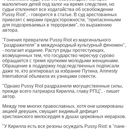
малолетних детей под залог на время следствия, но
судьи отклоняют все ходатайства об освобождении
Pussy Riot", - говорится в статье. В суд арестованных
привозят с мерами предосторожности, "припасенными
для подозреваемых в терроризме", по выражению
автора.
"Гонения превратили Pussy Riot из маргинального
"раздражителя" в международный культурный феномен",
- полагает издание. Растут ряды протестующих,
возмущенных тем, что государство чересчур сурово
обращается с тремя хрупкими молодыми женщинами.
Обращение в поддержку подследственных подписали
даже те, кто агитировал за избрание Путина. Amnesty
International объявила их узницами совести.
"Однако Pussy Riot раздразнили могущественные силы,
прежде всего патриарха Кирилла, главу РПЦ", - пишет
автор.
Между тем многих православных, хотя они шокированы
акцией девушек, смущает видимый дефицит
христианского милосердия в душах церковных иерархов.
"У Кирилла есть все резоны осуждать Pussy Riot: в "панк-