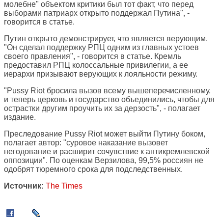
молебне" объектом критики был тот факт, что перед
выборами патриарх открыто поддержал Путина", -
говорится в статье.
Путин открыто демонстрирует, что является верующим.
"Он сделал поддержку РПЦ одним из главных устоев
своего правления", - говорится в статье. Кремль
предоставил РПЦ колоссальные привилегии, а ее
иерархи призывают верующих к лояльности режиму.
"Pussy Riot бросила вызов всему вышеперечисленному,
и теперь церковь и государство объединились, чтобы для
острастки другим проучить их за дерзость", - полагает
издание.
Преследование Pussy Riot может выйти Путину боком,
полагает автор: "суровое наказание вызовет
негодование и расширит сочувствие к антикремлевской
оппозиции". По оценкам Верзилова, 99,5% россиян не
одобрят тюремного срока для подследственных.
Источник:
The Times