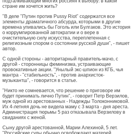
подталкивающий многих россиян к выбору: в какой
стране им хочется жить?
"В деле "Путин против Pussy Riot" содержатся все
элементы драматичного абсурда, которыми в другие
времена упивались бы Гоголь или Булгаков. Это история
о коррумпированной автократии и о вере в
очистительную силу искусства, переплетенная с
религиозным спором о состоянии русской души", - пишет
автор.
С одной стороны - авторитарный правитель-мачо, с
другой - сторонницы феминизма, устраивающие
провокативные акции. "Унылый экс-шпион из КГБ, чья
мантра - "стабильность", - против анархисток-
музыкантш", - говорится в статье.
"Никто не сомневается, что решение о приговоре им
будет принимать лично Путин", - говорит Петр Верзилов,
муж одной из арестованных - Надежды Толоконниковой.
Их 4-летняя дочь не видела маму с 3 марта - дня ареста.
Администрация тюрьмы 5 раз отказывала Верзилову в
свиданиях с женой.
Сыну другой арестованной, Марии Алехиной, 5 лет.
"Российские суды обычно освобождают матерей