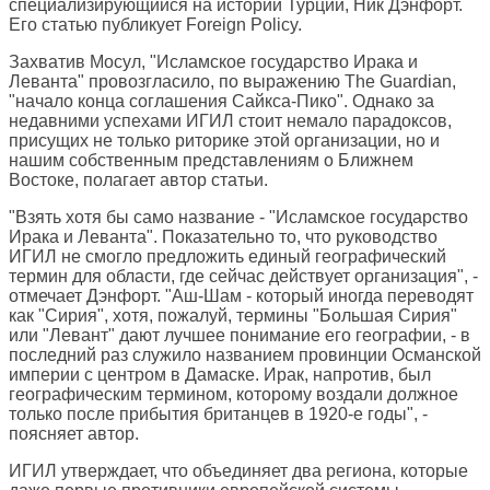
специализирующийся на истории Турции, Ник Дэнфорт.
Его статью публикует
Foreign Policy
.
Захватив Мосул, "Исламское государство Ирака и
Леванта" провозгласило, по выражению The Guardian,
"начало конца соглашения Сайкса-Пико". Однако за
недавними успехами ИГИЛ стоит немало парадоксов,
присущих не только риторике этой организации, но и
нашим собственным представлениям о Ближнем
Востоке, полагает автор статьи.
"Взять хотя бы само название - "Исламское государство
Ирака и Леванта". Показательно то, что руководство
ИГИЛ не смогло предложить единый географический
термин для области, где сейчас действует организация", -
отмечает Дэнфорт. "Аш-Шам - который иногда переводят
как "Сирия", хотя, пожалуй, термины "Большая Сирия"
или "Левант" дают лучшее понимание его географии, - в
последний раз служило названием провинции Османской
империи с центром в Дамаске. Ирак, напротив, был
географическим термином, которому воздали должное
только после прибытия британцев в 1920-е годы", -
поясняет автор.
ИГИЛ утверждает, что объединяет два региона, которые