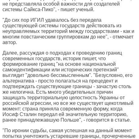
не представляла особой важности для создателей
системы Сайкса-Пико", - пишет ученый.
"До сих пор ИГИЛ удавалось без передела
существующей системы государств действовать из
неуправляемых территорий между государствами - как и
многим повстанческим группировкам до нее", - отмечает
автор.
Далее, рассуждая о подходах к проведению границ
современных государств, историк пишет, что
формирование границ "на основе национальной
самоидентификации или исторических претензий"
выглядит "довольно бессмысленным". "Безусловно, его
альтернатива - просто полагаться на прецедент и
подтверждать существующие границы - зачастую столь
же нелогична. Есть много убедительных причин
защищать территориальную целостность Украины от
российской агрессии, но все же существует щекотливый
момент: страна приняла современную форму, когда
Иосиф Сталин передал ей значительную территорию,
ранее принадлежавшую Польше", - говорится в статье.
"По иронии судьбы, самая успешная на данный момент
попытка уничтожить устаревшие границы, прочерченные