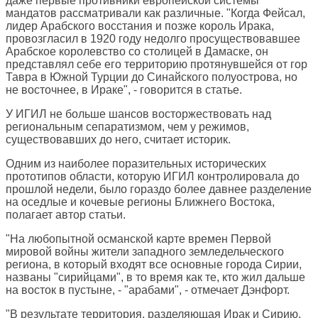
даже первые противники европейской системы
мандатов рассматривали как различные. "Когда Фейсал,
лидер Арабского восстания и позже король Ирака,
провозгласил в 1920 году недолго просуществовавшее
Арабское королевство со столицей в Дамаске, он
представлял себе его территорию протянувшейся от гор
Тавра в Южной Турции до Синайского полуострова, но
не восточнее, в Ираке", - говорится в статье.
У ИГИЛ не больше шансов восторжествовать над
региональным сепаратизмом, чем у режимов,
существовавших до него, считает историк.
Одним из наиболее поразительных исторических
прототипов области, которую ИГИЛ контролировала до
прошлой недели, было гораздо более давнее разделение
на оседлые и кочевые регионы Ближнего Востока,
полагает автор статьи.
"На любопытной османской карте времен Первой
мировой войны жители западного земледельческого
региона, в который входят все основные города Сирии,
названы "сирийцами", в то время как те, кто жил дальше
на восток в пустыне, - "арабами", - отмечает Дэнфорт.
"В результате территория, разделяющая Ирак и Сирию,