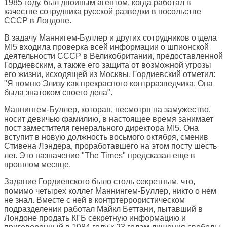
1985 году, был двойным агентом, когда работал в
качестве сотрудника русской разведки в посольстве
СССР в Лондоне.
В задачу Маннигем-Буллер и других сотрудников отдела
MI5 входила проверка всей информации о шпионской
деятельности СССР в Великобритании, предоставленной
Гордиевским, а также его защита от возможной угрозы
его жизни, исходящей из Москвы. Гордиевский отметил:
"Я помню Элизу как прекрасного контрразведчика. Она
была знатоком своего дела".
Маннингем-Буллер, которая, несмотря на замужество,
носит девичью фамилию, в настоящее время занимает
пост заместителя генерального директора MI5. Она
вступит в новую должность восьмого октября, сменив
Стивена Лэндера, проработавшего на этом посту шесть
лет. Это назначение "The Times" предсказал еще в
прошлом месяце.
Задание Гордиевского было столь секретным, что,
помимо четырех коллег Маннингем-Буллер, никто о нем
не знал. Вместе с ней в контртеррористическом
подразделении работал Майкл Беттани, пытавший в
Лондоне продать КГБ секретную информацию и