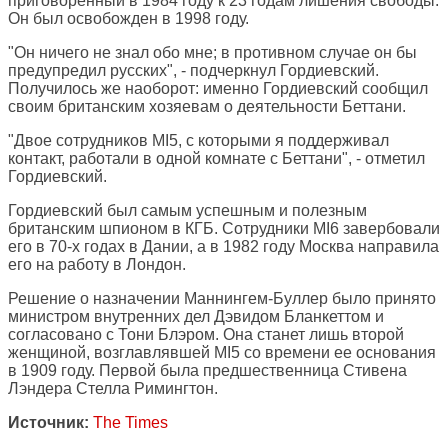
приговоренный в 1984 году к 23 годам лишения свободы.
Он был освобожден в 1998 году.
"Он ничего не знал обо мне; в противном случае он бы
предупредил русских", - подчеркнул Гордиевский.
Получилось же наоборот: именно Гордиевский сообщил
своим британским хозяевам о деятельности Беттани.
"Двое сотрудников MI5, с которыми я поддерживал
контакт, работали в одной комнате с Беттани", - отметил
Гордиевский.
Гордиевский был самым успешным и полезным
британским шпионом в КГБ. Сотрудники MI6 завербовали
его в 70-х годах в Дании, а в 1982 году Москва направила
его на работу в Лондон.
Решение о назначении Маннингем-Буллер было принято
министром внутренних дел Дэвидом Бланкеттом и
согласовано с Тони Блэром. Она станет лишь второй
женщиной, возглавлявшей MI5 со времени ее основания
в 1909 году. Первой была предшественница Стивена
Лэндера Стелла Римингтон.
Источник:
The Times