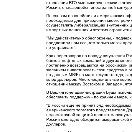
отношении ВТО уменьшился в связи с агре
России, опасающейся иностранной конкуре
По словам европейских и американских офи
необходимые для приведения своего режима
осуществлять либерализацию внутренних це
импортных пошлинах и жестких ограничения
"Мы действительно обеспокоены, - подчеркн
предложили нам все, что только могли пред
не устраивает".
Крах переговоров по поводу вступления Ро
банков, нефтяных компаний и других много
постепенно возвращаются на российский р
желанием инвестировать свои средства в р
по данным МВФ на март текущего года, за
млрд долларов. Многонациональные корпо
отношений между Востоком и Западом, чтоб
В Вашингтоне администрация Буша использу
обеспечить поддержку - по крайней мере, 
"В России еще не принят ряд необходимых 
американского торгового представителя До
недостаточной защитой прав интеллектуаль
России ежегодно обходится американской и
долларов.