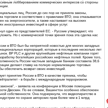
ссивным лоббированием коммерческих интересов со стороны
нции.
циальных лиц, Россия до сих пор не приняла законы,
 торговли в соответствие с правилами ВТО; она отказывается
н на энергоносители, а также настаивает на высоких
х иностранных инвестиций в сфере услуг.
ул один из представителей ЕС. - Русские утверждают, что
ложить. Но с коммерческой точки зрения пока эта сделка нас
ссии в ВТО был бы неприятной новостью для многих западных
национальных корпораций, которые в последние несколько лет
ынок. BP PLC и другие крупнейшие нефтяные компании горят
азработку богатейших российских нефтяных полей. Кроме того,
долженность России частным западным банкам составила 38,6
рации делают ставку на полную нормализацию торговых
ы обеспечить возврат своих инвестиций.
ет принятие России в ВТО в качестве пряника, чтобы
нейтралитет - в борьбе с международным терроризмом.
законов", - заявила на конференции в Москве помощник
роти Двоскин. По ее словам, Вашингтон особенно обеспокоен
ной собственности. Она подчеркнула, что видеопиратство в
ндустрии по охране авторских прав более чем в 1 млрд