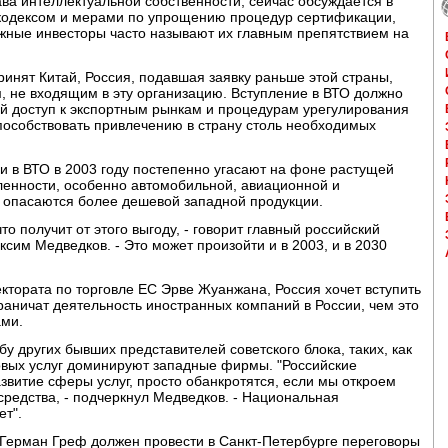
ва интеллектуальной собственности, сейчас обсуждается в
кодексом и мерами по упрощению процедур сертификации,
ежные инвесторы часто называют их главным препятствием на
ринят Китай, Россия, подавшая заявку раньше этой страны,
, не входящим в эту организацию. Вступление в ВТО должно
ый доступ к экспортным рынкам и процедурам урегулирования
способствовать привлечению в страну столь необходимых
и в ВТО в 2003 году постепенно угасают на фоне растущей
енности, особенно автомобильной, авиационной и
 опасаются более дешевой западной продукции.
что получит от этого выгоду, - говорит главный российский
сим Медведков. - Это может произойти и в 2003, и в 2030
ктората по торговле ЕС Эрве Жуанжана, Россия хочет вступить
раничат деятельность иностранных компаний в России, чем это
ами.
ьбу других бывших представителей советского блока, таких, как
совых услуг доминируют западные фирмы. "Российские
звитие сферы услуг, просто обанкротятся, если мы откроем
средства, - подчеркнул Медведков. - Национальная
ет".
 Герман Греф должен провести в Санкт-Петербурге переговоры