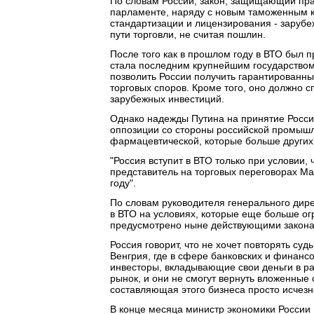
По словам России, закон, защищающий пра
парламенте, наряду с новым таможенным 
стандартизации и лицензирования - заруб
пути торговли, не считая пошлин.
После того как в прошлом году в ВТО был п
стала последним крупнейшим государством
позволить России получить гарантированн
торговых споров. Кроме того, оно должно 
зарубежных инвестиций.
Однако надежды Путина на принятие Росси
оппозиции со стороны российской промышл
фармацевтической, которые больше других
"Россия вступит в ВТО только при условии, 
представитель на торговых переговорах Мак
году".
По словам руководителя генерального дире
в ВТО на условиях, которые еще больше ог
предусмотрено ныне действующими закон
Россия говорит, что не хочет повторять суд
Венгрия, где в сфере банковских и финан
инвесторы, вкладывающие свои деньги в ра
рынок, и они не смогут вернуть вложенные 
составляющая этого бизнеса просто исчезн
В конце месяца министр экономики России