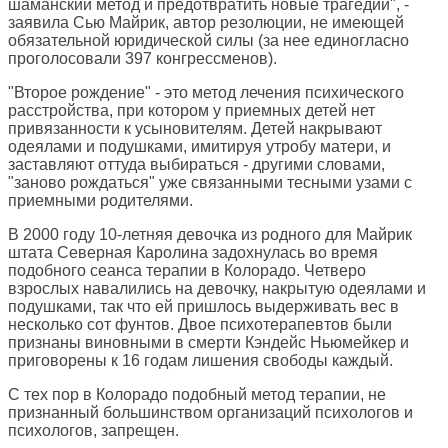
шаманский метод и предотвратить новые трагедии", -
заявила Сью Майрик, автор резолюции, не имеющей
обязательной юридической силы (за нее единогласно
проголосовали 397 конгрессменов).
"Второе рождение" - это метод лечения психического
расстройства, при котором у приемных детей нет
привязанности к усыновителям. Детей накрывают
одеялами и подушками, имитируя утробу матери, и
заставляют оттуда выбираться - другими словами,
"заново рождаться" уже связанными тесными узами с
приемными родителями.
В 2000 году 10-летняя девочка из родного для Майрик
штата Северная Каролина задохнулась во время
подобного сеанса терапии в Колорадо. Четверо
взрослых навалились на девочку, накрытую одеялами и
подушками, так что ей пришлось выдерживать вес в
несколько сот фунтов. Двое психотерапевтов были
признаны виновными в смерти Кэндейс Ньюмейкер и
приговорены к 16 годам лишения свободы каждый.
С тех пор в Колорадо подобный метод терапии, не
признанный большинством организаций психологов и
психологов, запрещен.