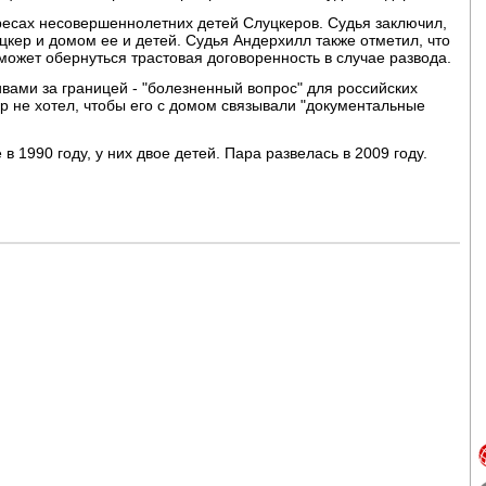
есах несовершеннолетних детей Слуцкеров. Судья заключил,
цкер и домом ее и детей. Судья Андерхилл также отметил, что
может обернуться трастовая договоренность в случае развода.
ивами за границей - "болезненный вопрос" для российских
ер не хотел, чтобы его с домом связывали "документальные
в 1990 году, у них двое детей. Пара развелась в 2009 году.