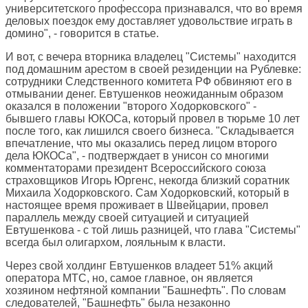
университетского профессора признавался, что во время
деловых поездок ему доставляет удовольствие играть в
домино", - говорится в статье.
И вот, с вечера вторника владелец "Системы" находится
под домашним арестом в своей резиденции на Рублевке:
сотрудники Следственного комитета РФ обвиняют его в
отмывании денег. Евтушенков неожиданным образом
оказался в положении "второго Ходорковского" -
бывшего главы ЮКОСа, который провел в тюрьме 10 лет
после того, как лишился своего бизнеса. "Складывается
впечатление, что мы оказались перед лицом второго
дела ЮКОСа", - подтверждает в унисон со многими
комментаторами президент Всероссийского союза
страховщиков Игорь Юргенс, некогда близкий соратник
Михаила Ходорковского. Сам Ходорковский, который в
настоящее время проживает в Швейцарии, провел
параллель между своей ситуацией и ситуацией
Евтушенкова - с той лишь разницей, что глава "Системы"
всегда был олигархом, лояльным к власти.
Через свой холдинг Евтушенков владеет 51% акций
оператора МТС, но, самое главное, он является
хозяином нефтяной компании "Башнефть". По словам
следователей, "Башнефть" была незаконно