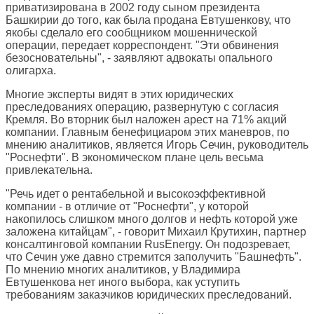
приватизирована в 2002 году сыном президента
Башкирии до того, как была продана Евтушенкову, что
якобы сделало его сообщником мошеннической
операции, передает корреспондент. "Эти обвинения
безосновательны", - заявляют адвокаты опального
олигарха.
Многие эксперты видят в этих юридических
преследованиях операцию, развернутую с согласия
Кремля. Во вторник был наложен арест на 71% акций
компании. Главным бенефициаром этих маневров, по
мнению аналитиков, является Игорь Сечин, руководитель
"Роснефти". В экономическом плане цель весьма
привлекательна.
"Речь идет о рентабельной и высокоэффективной
компании - в отличие от "Роснефти", у которой
накопилось слишком много долгов и нефть которой уже
заложена китайцам", - говорит Михаил Крутихин, партнер
консалтинговой компании RusEnergy. Он подозревает,
что Сечин уже давно стремится заполучить "Башнефть".
По мнению многих аналитиков, у Владимира
Евтушенкова нет иного выбора, как уступить
требованиям заказчиков юридических преследований.