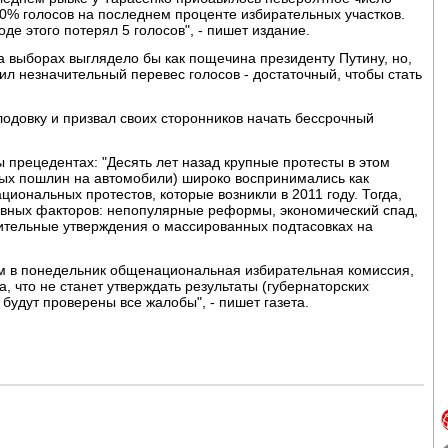
100% голосов на последнем проценте избирательных участков.
де этого потерял 5 голосов", - пишет издание.
 выборах выглядело бы как пощечина президенту Путину, но,
л незначительный перевес голосов - достаточный, чтобы стать
лодовку и призвал своих сторонников начать бессрочный
 прецедентах: "Десять лет назад крупные протесты в этом
вых пошлин на автомобили) широко воспринимались как
иональных протестов, которые возникли в 2011 году. Тогда,
тивных факторов: непопулярные реформы, экономический спад,
ительные утверждения о массированных подтасовках на
ом в понедельник общенациональная избирательная комиссия,
 что не станет утверждать результаты (губернаторских
е будут проверены все жалобы", - пишет газета.