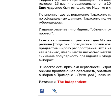
голосов - 13 тыс., что равносильно почти 
Еще чудеснее был тот факт, что Ищенко в хо
По мнению газеты, поражение Тарасенко на
по официальным данным, Тарасенко получи
губернатором.
Издание отмечает, что Ищенко "объявил го
протест".
Газета напоминает о тревожных для Москвы
регионе (тогда они проводились против но
предвестие широко распространившихся нац
как и сейчас, имели место несколько нега
снижение популярности президента и убед
выборах".
"В Москве есть признаки нервозности. Утр
обычно проявляющая лояльность, объявила,
выборов в Приморье. -
Прим. ред.
), пока н
Источник:
The Independent