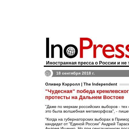
Иностранная пресса о России и не 
18 сентября 2018 г.
Оливер Кэрролл | The Independent
"Чудесная" победа кремлевско
протесты на Дальнем Востоке
"Даже по меркам российских выборов - тех
это была волшебная метаморфоза", - пиш
"Когда на губернаторских выборах в Примо
кандидат от "Единой России" Андрей Тарас
Андрея Ищенко. Но при сенсационном посл