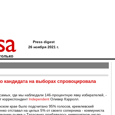
Press digest
26 ноября 2021 г.
только
го кандидата на выборах спровоцировала
 самых, где мы наблюдали 146-процентную явку избирателей, -
ет корреспондент
Independent
Оливер Кэрролл.
рском крае было подсчитано 95% голосов, кремлевский
енко отставал на целых 5% от своего соперника - коммуниста
еднем рывке у Тарасенко прибавилось невероятное число