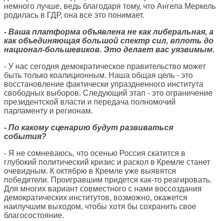
немного лучше, ведь благодаря тому, что Ангела Меркель
родилась в ГДР, она все это понимает.
- Ваша платформа объявлена не как либеральная, а
как объединяющая большой спектр сил, вплоть до
национал-большевиков. Это делает вас уязвимым.
- У нас сегодня демократическое правительство может
быть только коалиционным. Наша общая цель - это
восстановление фактически упраздненного института
свободных выборов. Следующий этап - это ограничение
президентской власти и передача полномочий
парламенту и регионам.
- По какому сценарию будут развиваться
события?
- Я не сомневаюсь, что осенью Россия скатится в
глубокий политический кризис и раскол в Кремле станет
очевидным. К октябрю в Кремле уже выявятся
победители. Проигравшим придется как-то реагировать.
Для многих вариант совместного с нами воссоздания
демократических институтов, возможно, окажется
наилучшим выходом, чтобы хотя бы сохранить свое
благосостояние.