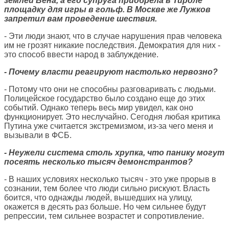
землей Вена, а его супруга приобрела в Тироле
площадку для игры в гольф. В Москве же Лужков
запретил вам проведение шествия.
- Эти люди знают, что в случае нарушения прав человека
им не грозят никакие последствия. Демократия для них -
это способ ввести народ в заблуждение.
- Почему власти реагируют настолько нервозно?
- Потому что они не способны разговаривать с людьми.
Полицейское государство было создано еще до этих
событий. Однако теперь весь мир увидел, как оно
функционирует. Это неслучайно. Сегодня любая критика
Путина уже считается экстремизмом, из-за чего меня и
вызывали в ФСБ.
- Неужели система столь хрупка, что панику могут
посеять несколько тысяч демонстрантов?
- В наших условиях несколько тысяч - это уже прорыв в
сознании, тем более что люди сильно рискуют. Власть
боится, что однажды людей, вышедших на улицу,
окажется в десять раз больше. Но чем сильнее будут
репрессии, тем сильнее возрастет и сопротивление.