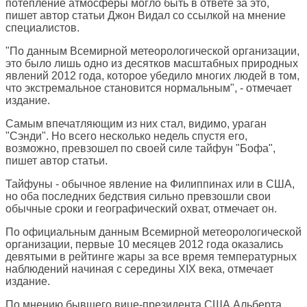
потепление атмосферы могло быть в ответе за это,
пишет автор статьи Джон Видал со ссылкой на мнение
специалистов.
"По данным Всемирной метеорологической организации,
это было лишь одно из десятков масштабных природных
явлений 2012 года, которое убедило многих людей в том,
что экстремальное становится нормальным", - отмечает
издание.
Самым впечатляющим из них стал, видимо, ураган
"Сэнди". Но всего несколько недель спустя его,
возможно, превзошел по своей силе тайфун "Бофа",
пишет автор статьи.
Тайфуны - обычное явление на Филиппинах или в США,
но оба последних бедствия сильно превзошли свои
обычные сроки и географический охват, отмечает он.
По официальным данным Всемирной метеорологической
организации, первые 10 месяцев 2012 года оказались
девятыми в рейтинге жары за все время температурных
наблюдений начиная с середины XIX века, отмечает
издание.
По мнению бывшего вице-президента США Альберта